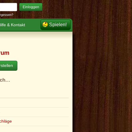
Einloggen
rgessen?
Spielen!
ilfe & Kontakt
rum
stellen
ach…
e
chläge