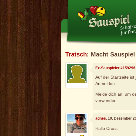
Tratsch
: Macht Sauspie
Ex-Sauspieler #159296
Auf der Startseite is
Anmelden .
Melde dich an, um d
verwenden.
agnes
, 10. Dezember 2
Hallo Cross,