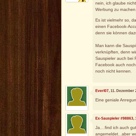
nein, ich glaube nich
Werbung zu machen. 
Es ist vielmehr so, da
einen Facebook-Accu
denn sie können daz
Man kann die Sauspi
verknüpften, denn wir
Sauspieler auch bei 
Facebook auch noch S
noch nicht kennen.
Everl07
, 11. Dezember
Eine geniale Anregun
Ex-Sauspieler #98863
,
Ja....find ich auch g
angemeldet...aber w