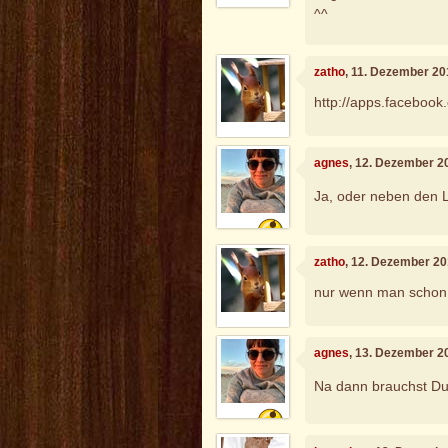
^^
zatho
, 11. Dezember 20
http://apps.faceboo
agnes
, 12. Dezember 2
Ja, oder neben den L
zatho
, 12. Dezember 20
nur wenn man schon ei
agnes
, 13. Dezember 2
Na dann brauchst Du es