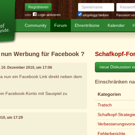
Spielername
Passwort
Registrieren
oder
Login aktivieren
Passwort ve
eingeloggt bleiben
Community
Forum
Ehrentribüne
Kalender
H
l nun Werbung für Facebook ?
Schafkopf-Fo
neue Diskussion er
, 10. Dezember 2010, um 17:06
t ja nun ein Facebook Link direkt neben dem
Einschränken n
ein Facebook-Konto mit Sauspiel zu
Kategorien
Tratsch
Schafkopf-Strategi
010, um 17:29
Verbesserungsvors
Fehlerberichte