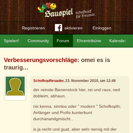
Registrieren
aktivieren
Einloggen
Spielen!
Community
Forum
Ehrentribüne
Kalender
Verbesserungsvorschläge
: omei es is
traurig...
Schofkopfbruader
, 23. November 2010, um 12:46
der reinste Bienenstock hier, rei und raus, ned
dobleim, abhaun..
nix kenna, sinnlos oder " modern " Schofkopfn;
Anfänger und Profis kunterbunt
durchanandgmischt...
is ja recht und guat, aber sehr nervig mit der