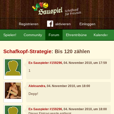
Registrieren
aktivieren
Einloggen
Spielen!
Community
Forum
Ehrentribüne
Kalender
Schafkopf-Strategie
: Bis 120 zählen
Ex-Sauspieler #159296
, 04. November 2010, um 17:59
1
Aleksandra
, 04. November 2010, um 18:00
Depp!
Ex-Sauspieler #159296
, 04. November 2010, um 18:00
Dieser Eintrag wurde entfernt.