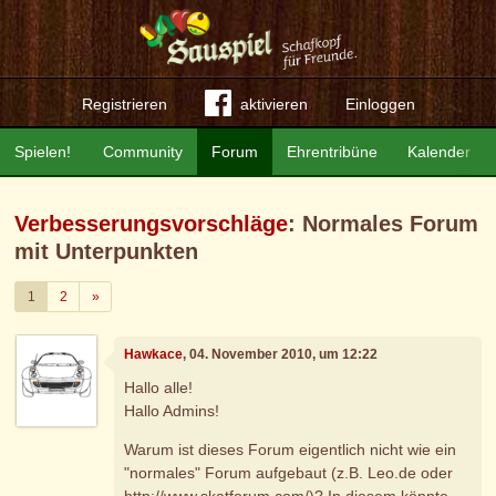
Registrieren
aktivieren
Einloggen
Spielen!
Community
Forum
Ehrentribüne
Kalender
Verbesserungsvorschläge
: Normales Forum
mit Unterpunkten
Weiter
1
2
»
Hawkace
, 04. November 2010, um 12:22
Hallo alle!
Hallo Admins!
Warum ist dieses Forum eigentlich nicht wie ein
"normales" Forum aufgebaut (z.B. Leo.de oder
http://www.skatforum.com/)? In diesem könnte