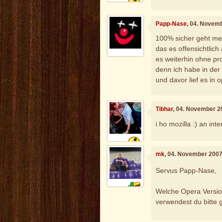
Papp-Nase
, 04. Novem
100% sicher geht mein
das es offensichtlich 
es weiterhin ohne p
denn ich habe in der
und davor lief es in o
Tibhar
, 04. November 2
i ho mozilla :) an in
mk
, 04. November 2007
Servus Papp-Nase,
Welche Opera Versio
verwendest du bitte