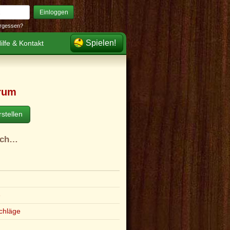
Einloggen
rgessen?
Spielen!
ilfe & Kontakt
rum
stellen
ach…
e
chläge