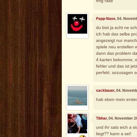
mfg raidi
Papp-Nase
, 04. Novem
du bist ja echt ne sc
ich hab das selbe pr
angezeigt nur manch
spiele neu erstellen 
dann das problem das
4 karten bekomme, od
fehler und das ist jet
perfekt. sozusagen s
sackbauer
, 04. Novemb
hab eben mein erstes 
Tibhar
, 04. November 2
und ihr sats eich a s
liegt?? kann a sei!