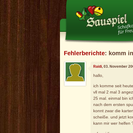
Fehlerberichte
: komm in
Raidi
, 03. November 20
hallo,
ich komme seit heute
vll mal 2 mal 3 ange
25 mal. einmal bin i
nach dem ersten spui
konnt zwar die kart
scheiße. und jetzt ko
kann mir wer helfen 