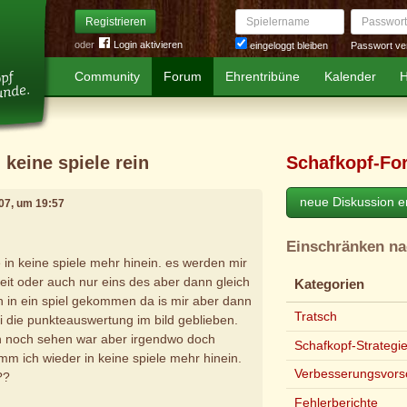
Spielername
Passwort
Registrieren
oder
Login aktivieren
Passwort ve
eingeloggt bleiben
Community
Forum
Ehrentribüne
Kalender
H
 keine spiele rein
Schafkopf-Fo
neue Diskussion er
07, um 19:57
Einschränken n
 in keine spiele mehr hinein. es werden mir
zeit oder auch nur eins des aber dann gleich
Kategorien
ch in ein spiel gekommen da is mir aber dann
Tratsch
 die punkteauswertung im bild geblieben.
en noch sehen war aber irgendwo doch
Schafkopf-Strategi
mm ich wieder in keine spiele mehr hinein.
Verbesserungsvors
??
Fehlerberichte