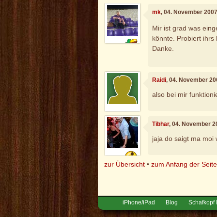
mk
, 04. November 2007
Mir ist grad was ein
könnte. Probiert ihrs
Danke.
Raidi
, 04. November 20
also bei mir funktioni
Tibhar
, 04. November 2
jaja do saigt ma moi 
zur Übersicht
•
zum Anfang der Seit
iPhone/iPad
Blog
Schafkopf 