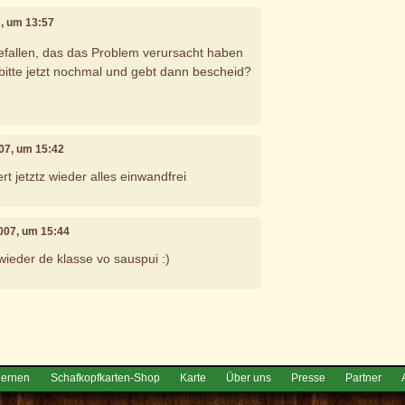
, um 13:57
gefallen, das das Problem verursacht haben
 bitte jetzt nochmal und gebt dann bescheid?
07, um 15:42
ert jetztz wieder alles einwandfrei
007, um 15:44
wieder de klasse vo sauspui :)
e
lernen
Schafkopfkarten-Shop
Karte
Über uns
Presse
Partner