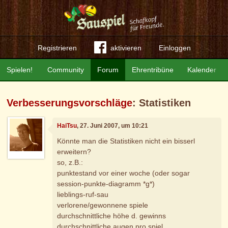
Registrieren
aktivieren
Einloggen
Spielen!
Community
Forum
Ehrentribüne
Kalender
Verbesserungsvorschläge
: Statistiken
HaiTsu
, 27. Juni 2007, um 10:21
Könnte man die Statistiken nicht ein bisserl
erweitern?
so, z.B.:
punktestand vor einer woche (oder sogar
session-punkte-diagramm *g*)
lieblings-ruf-sau
verlorene/gewonnene spiele
durchschnittliche höhe d. gewinns
durchschnittliche augen pro spiel