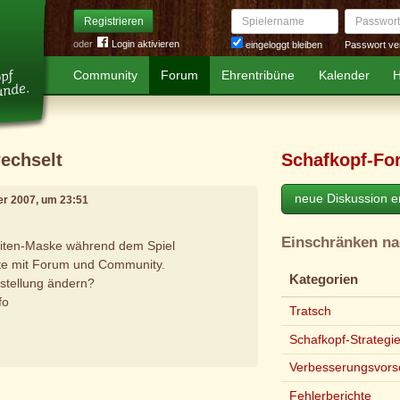
Spielername
Passwort
Registrieren
oder
Login aktivieren
Passwort ve
eingeloggt bleiben
Community
Forum
Ehrentribüne
Kalender
H
echselt
Schafkopf-Fo
neue Diskussion er
ber 2007, um 23:51
Einschränken n
Seiten-Maske während dem Spiel
ite mit Forum und Community.
Kategorien
nstellung ändern?
fo
Tratsch
Schafkopf-Strategi
Verbesserungsvors
e
Fehlerberichte