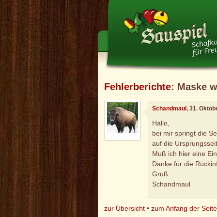
Fehlerberichte
: Maske w
Schandmaul
, 31. Okto
Hallo,
bei mir springt die 
auf die Ursprungsse
Muß ich hier eine Ei
Danke für die Rückin
Gruß
Schandmaul
zur Übersicht
•
zum Anfang der Seit