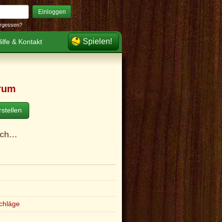
Einloggen
rgessen?
Spielen!
ilfe & Kontakt
rum
stellen
ach…
e
chläge