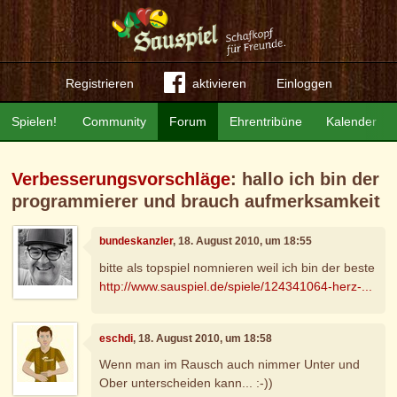
Registrieren
aktivieren
Einloggen
Spielen!
Community
Forum
Ehrentribüne
Kalender
Verbesserungsvorschläge
: hallo ich bin der
programmierer und brauch aufmerksamkeit
bundeskanzler
, 18. August 2010, um 18:55
bitte als topspiel nomnieren weil ich bin der beste
http://www.sauspiel.de/spiele/124341064-herz-...
eschdi
, 18. August 2010, um 18:58
Wenn man im Rausch auch nimmer Unter und
Ober unterscheiden kann... :-))