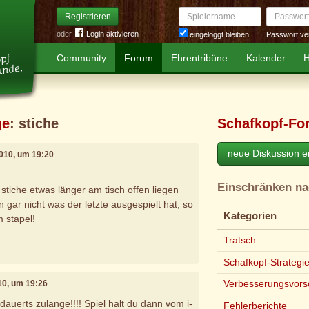
Spielername
Passwort
Registrieren
oder
Login aktivieren
Passwort ve
eingeloggt bleiben
Community
Forum
Ehrentribüne
Kalender
H
ge
: stiche
Schafkopf-Fo
neue Diskussion er
2010, um 19:20
Einschränken n
stiche etwas länger am tisch offen liegen
 gar nicht was der letzte ausgespielt hat, so
Kategorien
m stapel!
Tratsch
Schafkopf-Strategi
Verbesserungsvors
10, um 19:26
dauerts zulange!!!! Spiel halt du dann vom i-
Fehlerberichte