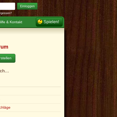
Einloggen
rgessen?
Spielen!
ilfe & Kontakt
rum
stellen
ach…
e
chläge