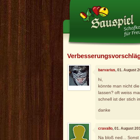
Verbesserungsvorschlä
barvarius
, 01. August 
hi,
könnte man nicht die 
lassen? oft weiss man
schnell ist der stich i
danke
cravallo
, 01. August 20
Na bloß ned... Sonst 