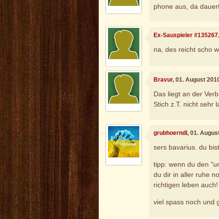
phone aus, da dauert
Ex-Sauspieler #135267
na, des reicht scho w
Bravur
, 01. August 201
Das liegt an der Ver
Stich z.T. nicht sehr 
grubhoerndl
, 01. Augus
sers bavarius. du bist
tipp: wenn du den "u
du dir in aller ruhe 
richtigen leben auch!
viel spass noch und g