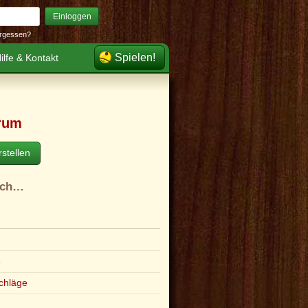
Einloggen
rgessen?
Spielen!
ilfe & Kontakt
rum
stellen
ach…
e
chläge