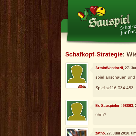
Schafkopf-Strategie
: Wi
ArminWondrazil
, 27. J
spiel anschauen un
Spiel :#116.034.483
Ex-Sauspieler #98863
,
öhm?
zatho
, 27. Juni 2010, u