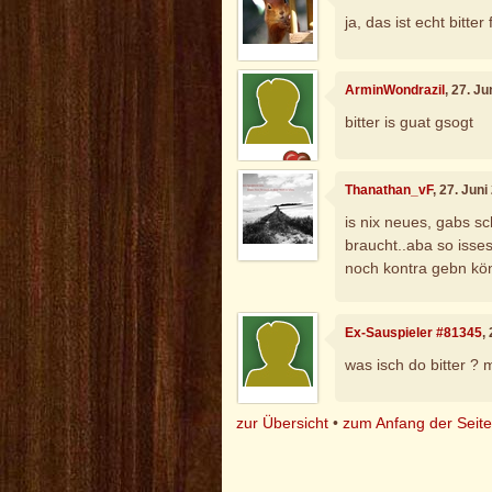
ja, das ist echt bitter 
ArminWondrazil
, 27. J
bitter is guat gsogt
Thanathan_vF
, 27. Jun
is nix neues, gabs s
braucht..aba so isses
noch kontra gebn kö
Ex-Sauspieler #81345
,
was isch do bitter ? m
zur Übersicht
•
zum Anfang der Seit