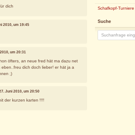
für dich
Schafkopf-Turniere
Suche
uni 2010, um 19:45
i 2010, um 20:31
chon öfters, an neue fred hät ma dazu net
 eben..freu dich doch lieber! er hät ja a
nnen ;)
 27. Juni 2010, um 20:50
it der kurzen karten !!!!
e