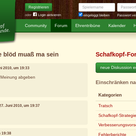
Spielername
Passwort
Registrieren
oder
Login aktivieren
Passwort ve
eingeloggt bleiben
Community
Forum
Ehrentribüne
Kalender
H
e blöd muaß ma sein
Schafkopf-Fo
neue Diskussion er
uni 2010, um 19:33
d Meinung abgeben
Einschränken n
Kategorien
Tratsch
 27. Juni 2010, um 19:37
Schafkopf-Strategi
Verbesserungsvors
m 19:38
Fehlerberichte