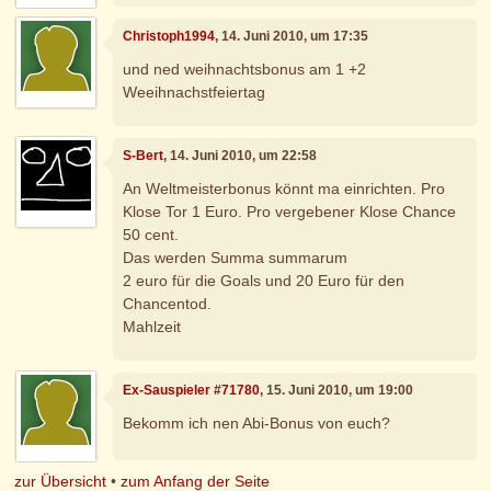
Christoph1994
, 14. Juni 2010, um 17:35
und ned weihnachtsbonus am 1 +2
Weeihnachstfeiertag
S-Bert
, 14. Juni 2010, um 22:58
An Weltmeisterbonus könnt ma einrichten. Pro
Klose Tor 1 Euro. Pro vergebener Klose Chance
50 cent.
Das werden Summa summarum
2 euro für die Goals und 20 Euro für den
Chancentod.
Mahlzeit
Ex-Sauspieler #71780
, 15. Juni 2010, um 19:00
Bekomm ich nen Abi-Bonus von euch?
zur Übersicht
•
zum Anfang der Seite