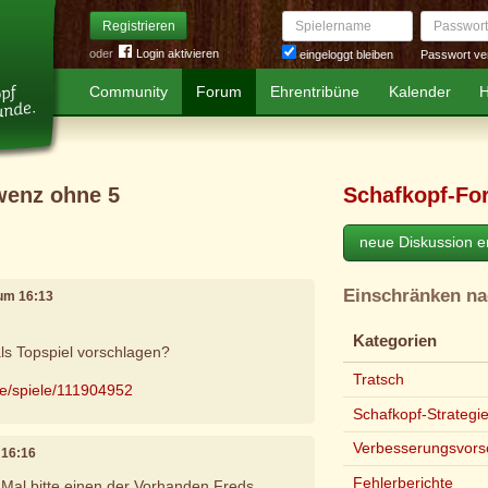
Spielername
Passwort
Registrieren
oder
Login aktivieren
Passwort ve
eingeloggt bleiben
Community
Forum
Ehrentribüne
Kalender
H
wenz ohne 5
Schafkopf-Fo
neue Diskussion er
Einschränken n
 um 16:13
Kategorien
ls Topspiel vorschlagen?
Tratsch
de/spiele/111904952
Schafkopf-Strategi
Verbesserungsvors
 16:16
Fehlerberichte
s Mal bitte einen der Vorhanden Freds