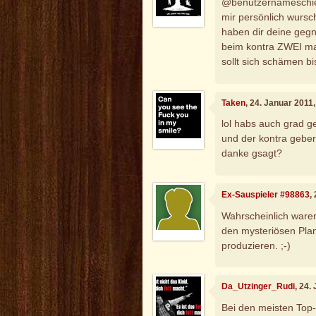
@benutzernameschie
mir persönlich wursc
haben dir deine gegn
beim kontra ZWEI mal
sollt sich schämen bi
Taken
, 24. Januar 2011
lol habs auch grad g
und der kontra geber s
danke gsagt?
Ex-Sauspieler #98863
,
Wahrscheinlich ware
den mysteriösen Plan 
produzieren. ;-)
Da_Utzinger_Rudi
, 24.
Bei den meisten Top-