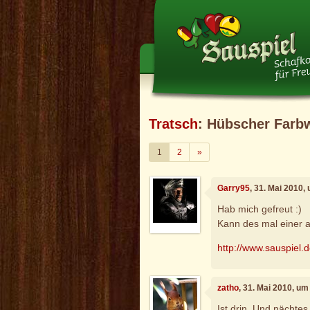
Tratsch
: Hübscher Farb
Weiter
1
2
»
Garry95
, 31. Mai 2010,
Hab mich gefreut :)
Kann des mal einer a
http://www.sauspiel.
zatho
, 31. Mai 2010, um
Ist drin. Und nächte