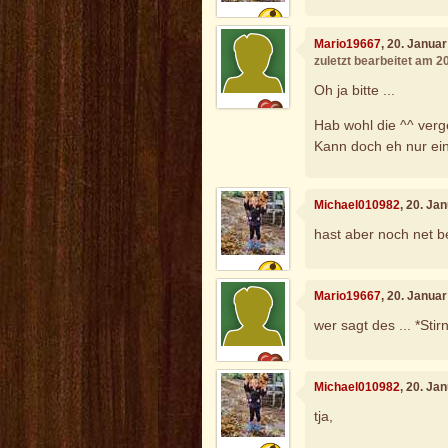
Mario19667
, 20. Janua
zuletzt bearbeitet am 2
Oh ja bitte ...
Hab wohl die ^^ verg
Kann doch eh nur ein
Michael010982
, 20. Ja
hast aber noch net b
Mario19667
, 20. Janua
wer sagt des ... *Stir
Michael010982
, 20. Ja
tja,