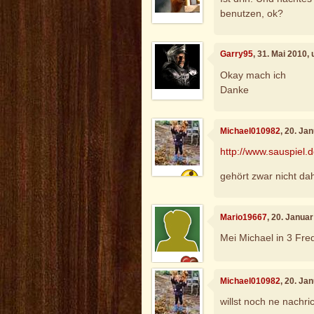
benutzen, ok?
Garry95
, 31. Mai 2010,
Okay mach ich
Danke
Michael010982
, 20. Ja
http://www.sauspiel.
gehört zwar nicht da
Mario19667
, 20. Janua
Mei Michael in 3 Fred
Michael010982
, 20. Ja
willst noch ne nachric