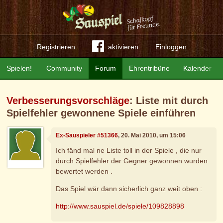
Registrieren
aktivieren
Einloggen
Spielen!
Community
Forum
Ehrentribüne
Kalender
Verbesserungsvorschläge
: Liste mit durch
Spielfehler gewonnene Spiele einführen
Ex-Sauspieler #51366
, 20. Mai 2010, um 15:06
Ich fänd mal ne Liste toll in der Spiele , die nur
durch Spielfehler der Gegner gewonnen wurden
bewertet werden .
Das Spiel wär dann sicherlich ganz weit oben :
http://www.sauspiel.de/spiele/109828898