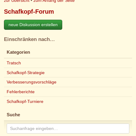
zur Übersicht
•
zum Anfang der Seite
Schafkopf-Forum
neue Diskussion erstellen
Einschränken nach…
Kategorien
Tratsch
Schafkopf-Strategie
Verbesserungsvorschläge
Fehlerberichte
Schafkopf-Turniere
Suche