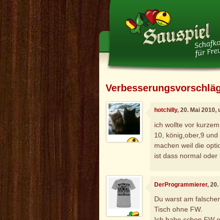
Verbesserungsvorschlä
hotchilly
, 20. Mai 2010,
ich wollte vor kurzem
10, könig,ober,9 und 
machen weil die optio
ist dass normal oder
DerProgrammierer
, 20
Du warst am falschen
Tisch ohne FW.
Ich habe schon FW o