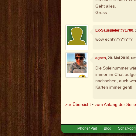
Geht alles.
Gruss
Ex-Sauspieler #71780
,
wow echt????????
agnes
, 20. Mai 2010, u
Die Spielnummer wäre
immer im Chat aufge
nachsehen, auch wenn
Karten immer geht!
zur Übersicht
•
zum Anfang der Seit
iPhone/iPad
Blog
Schafkopf 