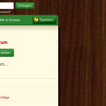
Einloggen
rgessen?
Spielen!
ilfe & Kontakt
rum
stellen
ach…
e
chläge