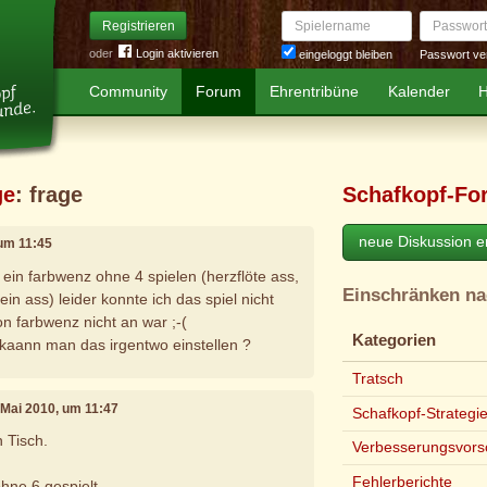
Spielername
Passwort
Registrieren
oder
Login aktivieren
Passwort ve
eingeloggt bleiben
Community
Forum
Ehrentribüne
Kalender
H
ge
: frage
Schafkopf-Fo
neue Diskussion er
 um 11:45
 ein farbwenz ohne 4 spielen (herzflöte ass,
Einschränken n
ein ass) leider konnte ich das spiel nicht
n farbwenz nicht an war ;-(
Kategorien
 kaann man das irgentwo einstellen ?
Tratsch
. Mai 2010, um 11:47
Schafkopf-Strategi
 Tisch.
Verbesserungsvors
Fehlerberichte
hne 6 gespielt.