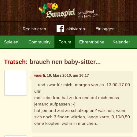
Registrieren
aktivieren
Einloggen
Spielen!
Community
Forum
Ehrentribüne
Kalender
Tratsch
: brauch nen baby-sitter...
wuerfi
, 19. März 2010, um 16:17
...und zwar für mich, morgen von ca. 13.00-17.00
uhr.
mei liebe frau hat zu tun und auf mich muss
jemand aufpassen ;-)
hat jemand zeit zu schafkopfen? wär nett, wenn
sich noch 3 finden würden, lange karte, 0,10/0,50
ohne klopfen, wohn in münchen...