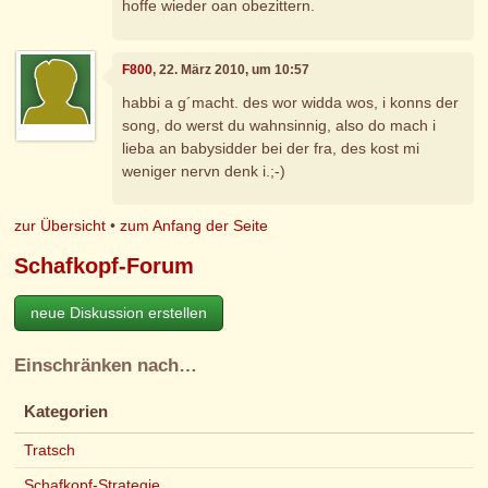
hoffe wieder oan obezittern.
F800
, 22. März 2010, um 10:57
habbi a g´macht. des wor widda wos, i konns der
song, do werst du wahnsinnig, also do mach i
lieba an babysidder bei der fra, des kost mi
weniger nervn denk i.;-)
zur Übersicht
•
zum Anfang der Seite
Schafkopf-Forum
neue Diskussion erstellen
Einschränken nach…
Kategorien
Tratsch
Schafkopf-Strategie