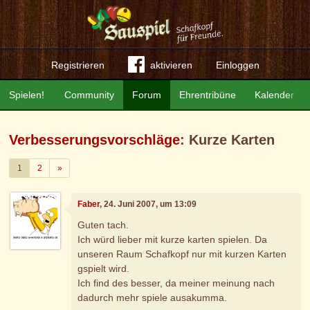
Registrieren
aktivieren
Einloggen
Spielen!
Community
Forum
Ehrentribüne
Kalender
Verbesserungsvorschläge
: Kurze Karten
Weiter
1
2
»
Faber
, 24. Juni 2007, um 13:09
Guten tach.
Ich würd lieber mit kurze karten spielen. Da
unseren Raum Schafkopf nur mit kurzen Karten
gspielt wird.
Ich find des besser, da meiner meinung nach
dadurch mehr spiele ausakumma.