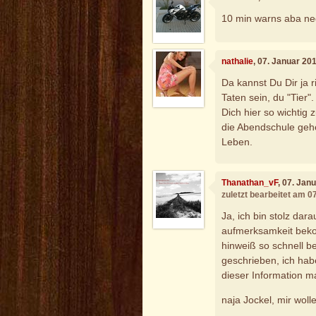
10 min warns aba ne
nathalie
, 07. Januar 20
Da kannst Du Dir ja r
Taten sein, du "Tier".
Dich hier so wichtig
die Abendschule gehe
Leben.
Thanathan_vF
, 07. Jan
zuletzt bearbeitet am 0
Ja, ich bin stolz dar
aufmerksamkeit beko
hinweiß so schnell b
geschrieben, ich hab
dieser Information m
naja Jockel, mir woll