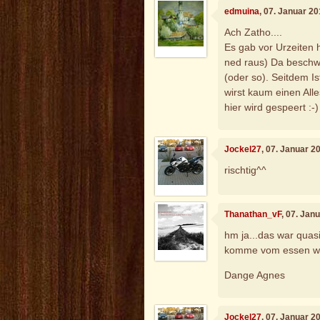
edmuina
, 07. Januar 2
Ach Zatho....
Es gab vor Urzeiten h
ned raus) Da beschw
(oder so). Seitdem I
wirst kaum einen Alle
hier wird gespeert :-)
Jockel27
, 07. Januar 2
rischtig^^
Thanathan_vF
, 07. Jan
hm ja...das war quasi
komme vom essen wied
Dange Agnes
Jockel27
, 07. Januar 2