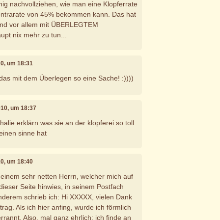
g nachvollziehen, wie man eine Klopferrate
ontrarate von 45% bekommen kann. Das hat
 und vor allem mit ÜBERLEGTEM
upt nix mehr zu tun...
10, um 18:31
 das mit dem Überlegen so eine Sache! :))))
010, um 18:37
halie erklärn was sie an der klopferei so toll
einen sinne hat
10, um 18:40
 einem sehr netten Herrn, welcher mich auf
dieser Seite hinwies, in seinem Postfach
nderem schrieb ich: Hi XXXXX, vielen Dank
rag. Als ich hier anfing, wurde ich förmlich
rannt. Also, mal ganz ehrlich: ich finde an