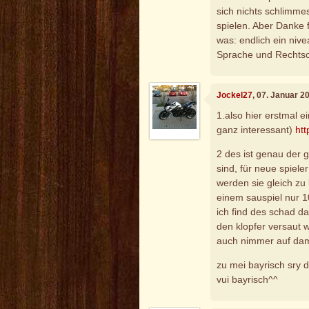
sich nichts schlimme
spielen. Aber Danke 
was: endlich ein niv
Sprache und Rechtsc
Jockel27
, 07. Januar 2
1.also hier erstmal ei
ganz interessant)
htt
2 des ist genau der 
sind, für neue spiele
werden sie gleich zu 
einem sauspiel nur 1
ich find des schad d
den klopfer versaut w
auch nimmer auf dam
zu mei bayrisch sry d
vui bayrisch^^