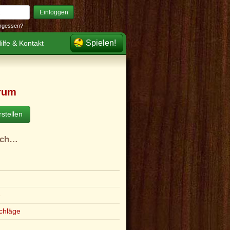
Einloggen
rgessen?
Spielen!
ilfe & Kontakt
rum
stellen
ach…
e
chläge