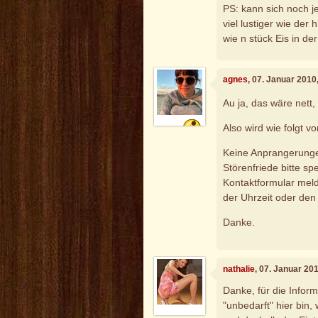
PS: kann sich noch j
viel lustiger wie der 
wie n stück Eis in der
agnes
, 07. Januar 2010
Au ja, das wäre nett
Also wird wie folgt 
Keine Anprangerunge
Störenfriede bitte s
Kontaktformular mel
der Uhrzeit oder den
Danke.
nathalie
, 07. Januar 20
Danke, für die Infor
"unbedarft" hier bin,