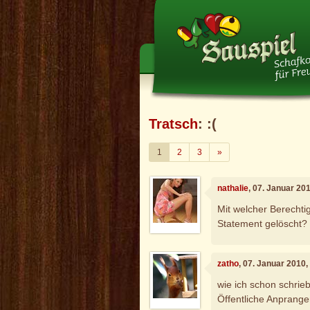
Tratsch
: :(
Weiter
1
2
3
»
nathalie
, 07. Januar 20
Mit welcher Berecht
Statement gelöscht?
zatho
, 07. Januar 2010
wie ich schon schrieb
Öffentliche Anprang