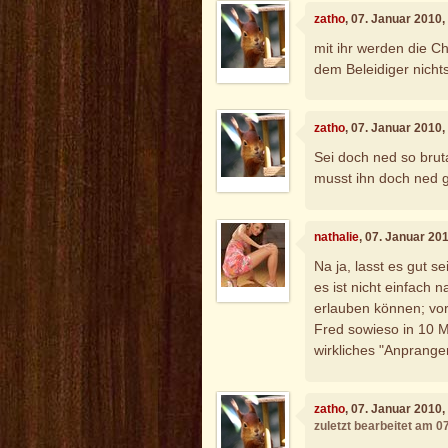
zatho
, 07. Januar 2010
mit ihr werden die C
dem Beleidiger nicht
zatho
, 07. Januar 2010
Sei doch ned so brut
musst ihn doch ned g
nathalie
, 07. Januar 20
Na ja, lasst es gut se
es ist nicht einfach 
erlauben können; vor 
Fred sowieso in 10 M
wirkliches "Anprange
zatho
, 07. Januar 2010
zuletzt bearbeitet am 0