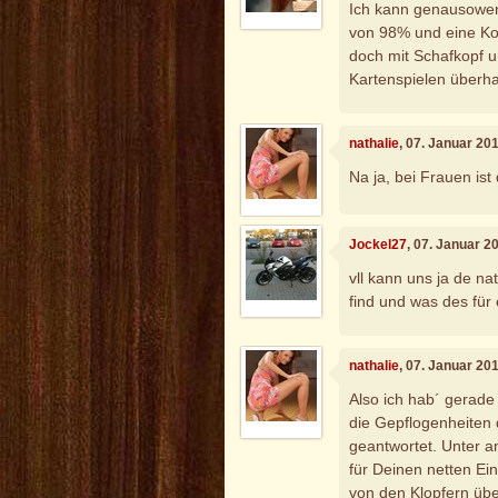
Ich kann genausoweni
von 98% und eine K
doch mit Schafkopf
Kartenspielen überha
nathalie
, 07. Januar 20
Na ja, bei Frauen ist
Jockel27
, 07. Januar 2
vll kann uns ja de nat
find und was des für 
nathalie
, 07. Januar 20
Also ich hab´ gerade
die Gepflogenheiten 
geantwortet. Unter a
für Deinen netten Eint
von den Klopfern über