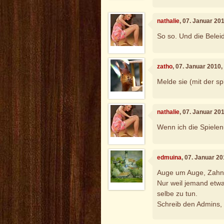
nathalie
, 07. Januar 20
So so. Und die Beleid
zatho
, 07. Januar 2010
Melde sie (mit der s
nathalie
, 07. Januar 20
Wenn ich die Spiele
edmuina
, 07. Januar 2
Auge um Auge, Zahn 
Nur weil jemand etwas
selbe zu tun.
Schreib den Admins, 