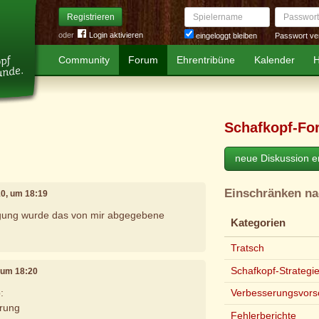
Spielername
Passwort
Registrieren
oder
Login aktivieren
Passwort ve
eingeloggt bleiben
Community
Forum
Ehrentribüne
Kalender
H
Schafkopf-Fo
neue Diskussion er
Einschränken n
10, um 18:19
igung wurde das von mir abgegebene
Kategorien
Tratsch
Schafkopf-Strategi
, um 18:20
:
Verbesserungsvors
erung
Fehlerberichte