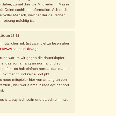
s dabei, zumal dies die Mitglieder in Massen
für Deine sachliche Information. Ach noch
eauvoller Mensch, welcher der deutschen
hreibung mächtig ist.
010, um 18:58
n nützlicher link (ist zwar viel zu lesen aber
p://www.sauspiel.de/agb
grund warum wir gegen die dauerklopfer
r ist das von anfang an normal und so
klopfer . es halt einfach normal das man mit
0 pkt macht und keine 560 pkt.
as neue mitspieler hier von anfang an von
erden , weil wer einmal blutgelegt hat hört
it.
es is a bayrisch seitn und da schreim halt