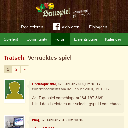
Registrieren
aktivieren
Einloggen
Spielen!
Community
Forum
Ehrentribüne
Kalender
Tratsch
: Verrücktes spiel
Weiter
1
2
»
Christoph1994
, 02. Januar 2010, um 10:17
zuletzt bearbeitet am 02. Januar 2010, um 10:17
Als Top-spiel vorschlagen(#84.197.869):
I find des is einfach nur sclecht gspuid von chaco
knaj
, 02. Januar 2010, um 10:18