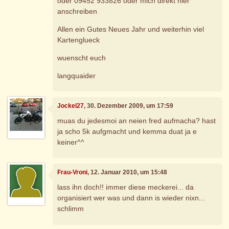
oder 09452 933826 oder mich direkt hier
anschreiben
Allen ein Gutes Neues Jahr und weiterhin viel
Kartenglueck
wuenscht euch
langquaider
Jockel27
, 30. Dezember 2009, um 17:59
muas du jedesmoi an neien fred aufmacha? hast
ja scho 5k aufgmacht und kemma duat ja e
keiner^^
Frau-Vroni
, 12. Januar 2010, um 15:48
lass ihn doch!! immer diese meckerei... da
organisiert wer was und dann is wieder nixn...
schlimm