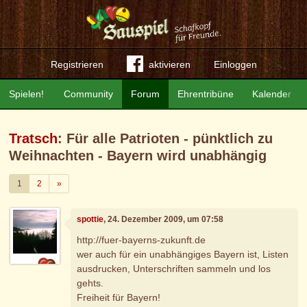
Registrieren
aktivieren
Einloggen
Spielen!
Community
Forum
Ehrentribüne
Kalender
Tratsch
: Für alle Patrioten - pünktlich zu
Weihnachten - Bayern wird unabhängig
Weiter
1
2
»
spottie
, 24. Dezember 2009, um 07:58
http://fuer-bayerns-zukunft.de
wer auch für ein unabhängiges Bayern ist, Listen
ausdrucken, Unterschriften sammeln und los
gehts.
Freiheit für Bayern!