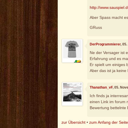
http://www.sauspiel.d
Aber Spass macht es 
GRuss
DerProgrammierer
, 05
Ne der Versager ist e
Erfahrung und es mac
Er spielt um einiges b
Aber das ist ja keine 
Thanathan_vF
, 05. No
Ich finds ja interres
einen Link im forum
Bewertung bettelnte E
zur Übersicht
•
zum Anfang der Seit