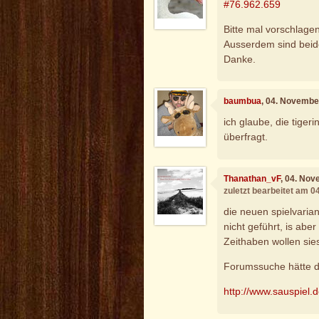
#76.962.659
Bitte mal vorschlagen
Ausserdem sind beid
Danke.
baumbua
, 04. Novembe
ich glaube, die tigerin
überfragt.
Thanathan_vF
, 04. No
zuletzt bearbeitet am 
die neuen spielvari
nicht geführt, is abe
Zeithaben wollen sie
Forumssuche hätte d
http://www.sauspiel.