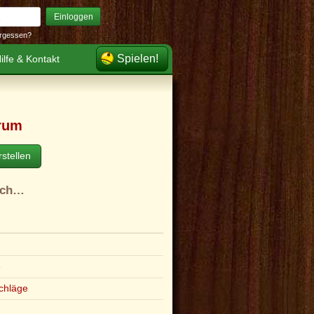
Einloggen
rgessen?
Spielen!
ilfe & Kontakt
rum
stellen
ach…
e
chläge