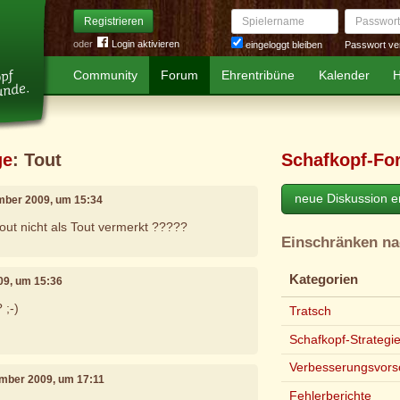
Spielername
Passwort
Registrieren
oder
Login aktivieren
Passwort ve
eingeloggt bleiben
Community
Forum
Ehrentribüne
Kalender
H
ge
: Tout
Schafkopf-Fo
neue Diskussion er
mber 2009, um 15:34
out nicht als Tout vermerkt ?????
Einschränken n
Kategorien
09, um 15:36
 ;-)
Tratsch
Schafkopf-Strategi
Verbesserungsvors
ember 2009, um 17:11
Fehlerberichte