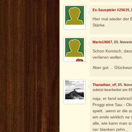
Ex-Sauspieler #25635
,
Hier mal wieder der 
Stärke.
Mario19667
, 05. Novem
Schon Komisch, dass 
verlieren wollen.
Aber gut ... Glückwu
Thanathan_vF
, 05. No
zuletzt bearbeitet am 
naja, er fand wahrsch
Proggi eine Sau - Ob
spielt...wenn er die 
am ende wirklich ne 
alle, wie kann man so
ner blanken zehn...