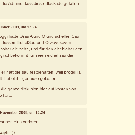
n die Admins dass diese Blockade gefallen
vember 2009, um 12:24
gi hätte Gras A und O und schellen Sau
attdessen EichelSau und O waveseven
sober die zehn, und für den eicehlober den
sgrad bekommt für seien eichel sau die
r hätt die sau festgehalten, weil proggi ja
lt, hättet ihr genauso gelästert...
 die ganze diskusion hier auf kosten von
fair...
. November 2009, um 12:24
wonnen eins verloren.
pfi :-))