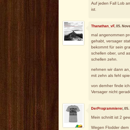
Auf jeden Fall Lob a
ist.
Thanathan_vF
, 05. No
mal angenommen prog
gehabt, versager st
bekommt für sein gra
schellen ober, und a
schellen zehn.
nehmen wir dann an, e
mit zehn als fehl spie
von demher finde ich
Versager nicht gerade 
DerProgrammierer
, 05
Mein schnitt ist 2 ge
Wegen Flodder dem Zi