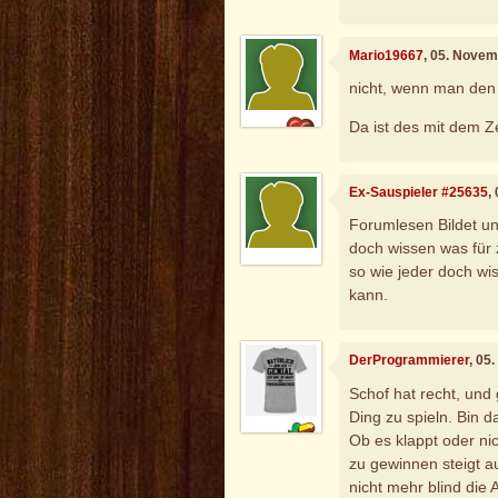
Mario19667
, 05. Novem
nicht, wenn man den P
Da ist des mit dem Z
Ex-Sauspieler #25635
,
Forumlesen Bildet un
doch wissen was für z
so wie jeder doch wis
kann.
DerProgrammierer
, 05
Schof hat recht, und
Ding zu spieln. Bin d
Ob es klappt oder ni
zu gewinnen steigt a
nicht mehr blind die 