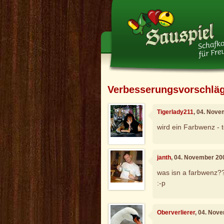
Verbesserungsvorschlä
Tigerlady211
, 04. Nove
wird ein Farbwenz - t
janth
, 04. November 20
was isn a farbwenz??
:-p
Oberverlierer
, 04. Nov