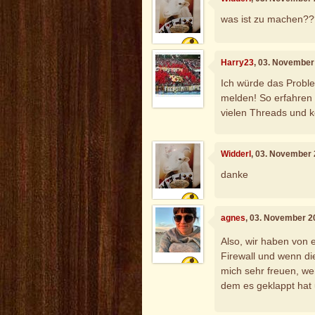
was ist zu machen?
Harry23
, 03. November
Ich würde das Probl
melden! So erfahren 
vielen Threads und 
Widderl
, 03. November
danke
agnes
, 03. November 2
Also, wir haben von e
Firewall und wenn die
mich sehr freuen, we
dem es geklappt hat 