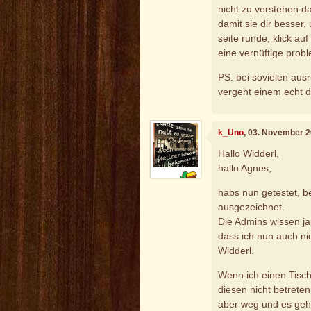
nicht zu verstehen d
damit sie dir besser, 
seite runde, klick au
eine vernüftige prob
PS: bei sovielen au
vergeht einem echt di
k_Uno
, 03. November 
Hallo Widderl,
hallo Agnes,
habs nun getestet, be
ausgezeichnet.
Die Admins wissen ja,
dass ich nun auch nic
Widderl.
Wenn ich einen Tisch
diesen nicht betreten
aber weg und es geht