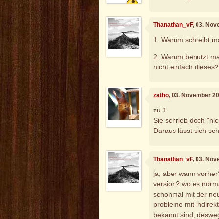
Thanathan_vF
, 03. No
1. Warum schreibt ma
2. Warum benutzt ma
nicht einfach dieses?
zatho
, 03. November 2
zu 1.
Sie schrieb doch "nic
Daraus lässt sich sc
Thanathan_vF
, 03. No
ja, aber wann vorher
version? wo es norma
schonmal mit der neue
probleme mit indirek
bekannt sind, desweg