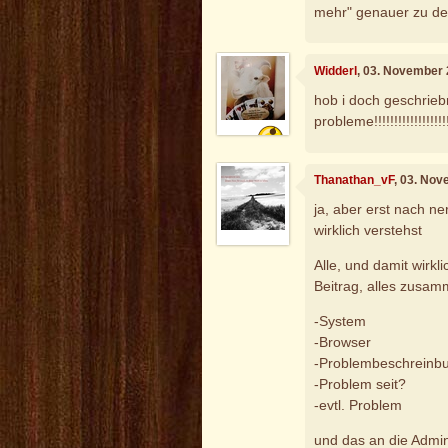
mehr" genauer zu def
Widderl
, 03. November
hob i doch geschrieb
probleme!!!!!!!!!!!!!!!!!!
Thanathan_vF
, 03. No
ja, aber erst nach n
wirklich verstehst
Alle, und damit wirkl
Beitrag, alles zusam
-System
-Browser
-Problembeschreinb
-Problem seit?
-evtl. Problem
und das an die Admin