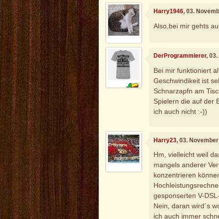
Harry1946
, 03. Novemb
Also,bei mir gehts au
DerProgrammierer
, 03
Bei mir funktioniert
Geschwindikeit ist se
Schnarzapfn am Tisch
Spielern die auf der
ich auch nicht :-))
Harry23
, 03. November
Hm, vielleicht weil da
mangels anderer Verp
konzentrieren könne
Hochleistungsrechner
gesponserten V-DSL
Nein, daran wird´s wo
ich auch immer schnel