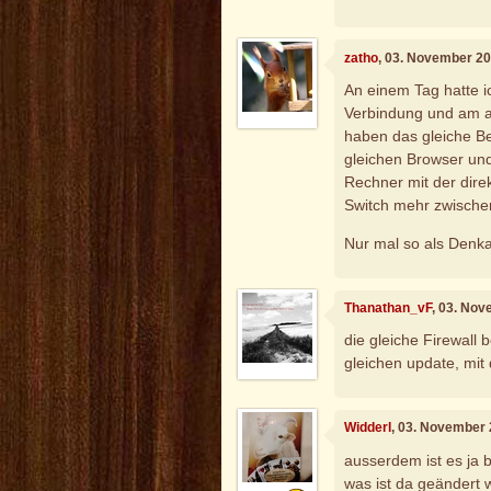
zatho
, 03. November 20
An einem Tag hatte i
Verbindung und am a
haben das gleiche Be
gleichen Browser und
Rechner mit der dire
Switch mehr zwischen
Nur mal so als Denk
Thanathan_vF
, 03. No
die gleiche Firewall 
gleichen update, mit 
Widderl
, 03. November
ausserdem ist es ja 
was ist da geändert