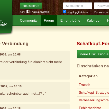
Spielername
Passwort
Registrieren
oder
Login aktivieren
Passwort ve
eingeloggt bleiben
Community
Forum
Ehrentribüne
Kalender
H
te Verbindung
Schafkopf-Fo
neue Diskussion er
 2009, um 10:08
irekter verbindung funktioniert nicht mehr.
Einschränken n
Kategorien
Tratsch
 2009, um 10:10
Schafkopf-Strategi
ar scheinbar auch net...!? :-)
Verbesserungsvors
Fehlerberichte
 2009, um 10:18