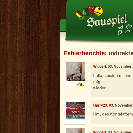
Fehlerberichte
: indirek
Widderl
, 03. November
hallo, spielen mit ind
mfg
widderl
Harry23
, 03. November
Hm, des Kontaktformul
Widderl
, 03. November