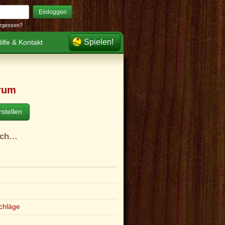
Einloggen
rgessen?
Spielen!
ilfe & Kontakt
rum
stellen
ach…
e
chläge