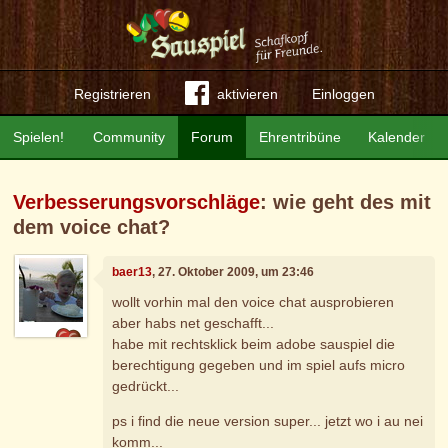
Registrieren
aktivieren
Einloggen
Spielen!
Community
Forum
Ehrentribüne
Kalender
Verbesserungsvorschläge
: wie geht des mit
dem voice chat?
baer13
, 27. Oktober 2009, um 23:46
wollt vorhin mal den voice chat ausprobieren
aber habs net geschafft...
habe mit rechtsklick beim adobe sauspiel die
berechtigung gegeben und im spiel aufs micro
gedrückt...
ps i find die neue version super... jetzt wo i au nei
komm...