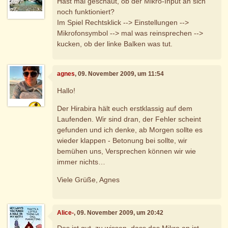
Hast mal geschaut, ob der Mikro-Input an sich
noch funktioniert?
Im Spiel Rechtsklick --> Einstellungen -->
Mikrofonsymbol --> mal was reinsprechen -->
kucken, ob der linke Balken was tut.
agnes
, 09. November 2009, um 11:54
Hallo!
Der Hirabira hält euch erstklassig auf dem
Laufenden. Wir sind dran, der Fehler scheint
gefunden und ich denke, ab Morgen sollte es
wieder klappen - Betonung bei sollte, wir
bemühen uns, Versprechen können wir wie
immer nichts…
Viele Grüße, Agnes
Alice-
, 09. November 2009, um 20:42
Des ist gut, zu wissen, dass das Mikro an ist,