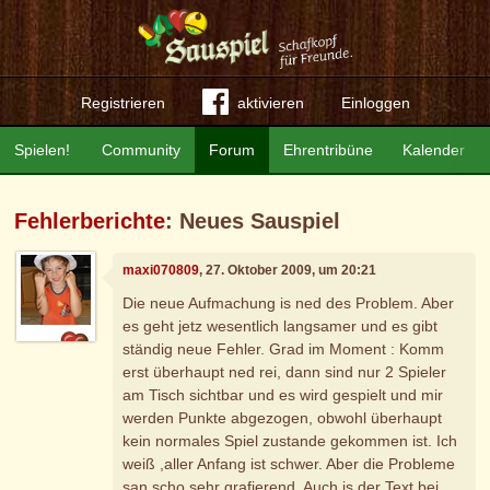
Registrieren
aktivieren
Einloggen
Spielen!
Community
Forum
Ehrentribüne
Kalender
Fehlerberichte
: Neues Sauspiel
maxi070809
, 27. Oktober 2009, um 20:21
Die neue Aufmachung is ned des Problem. Aber
es geht jetz wesentlich langsamer und es gibt
ständig neue Fehler. Grad im Moment : Komm
erst überhaupt ned rei, dann sind nur 2 Spieler
am Tisch sichtbar und es wird gespielt und mir
werden Punkte abgezogen, obwohl überhaupt
kein normales Spiel zustande gekommen ist. Ich
weiß ,aller Anfang ist schwer. Aber die Probleme
san scho sehr grafierend. Auch is der Text bei