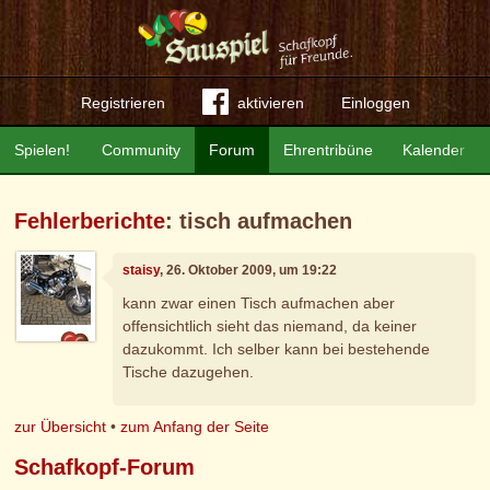
Registrieren
aktivieren
Einloggen
Spielen!
Community
Forum
Ehrentribüne
Kalender
Fehlerberichte
: tisch aufmachen
staisy
, 26. Oktober 2009, um 19:22
kann zwar einen Tisch aufmachen aber
offensichtlich sieht das niemand, da keiner
dazukommt. Ich selber kann bei bestehende
Tische dazugehen.
zur Übersicht
•
zum Anfang der Seite
Schafkopf-Forum