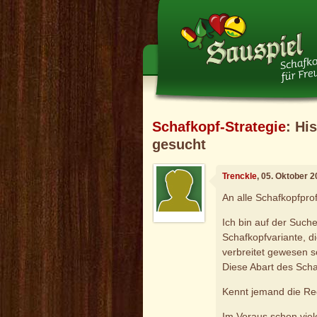
Schafkopf-Strategie
: Hi
gesucht
Trenckle
, 05. Oktober 
An alle Schafkopfprof
Ich bin auf der Such
Schafkopfvariante, d
verbreitet gewesen se
Diese Abart des Scha
Kennt jemand die Reg
Im Voraus schon vie