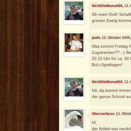
NichtDieMama666
, 12
Oh mein Gott! Schafk
grünen Zweig komme
janth
, 12. Oktober 2009
Was kommt Freitag N
Zugstrecken?? ;-) Bei
20.15 Uhr für ca. 30
BuLi-Spieltagen!
NichtDieMama666
, 12
Nö, da kommt immer 
der ganze Schrott a
Oberverlierer
, 12. Okto
Hi,
der Artikel war neuli