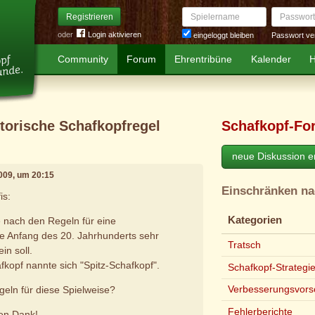
Spielername
Passwort
Registrieren
oder
Login aktivieren
Passwort ve
eingeloggt bleiben
Community
Forum
Ehrentribüne
Kalender
H
storische Schafkopfregel
Schafkopf-Fo
neue Diskussion er
2009, um 20:15
Einschränken n
is:
Kategorien
e nach den Regeln für eine
ie Anfang des 20. Jahrhunderts sehr
Tratsch
in soll.
fkopf nannte sich "Spitz-Schafkopf".
Schafkopf-Strategi
Verbesserungsvors
eln für diese Spielweise?
Fehlerberichte
len Dank!