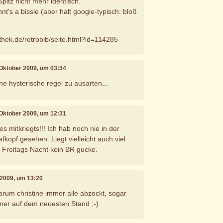
pitz nicht mehr identisch.
t's a bissle (aber halt google-typisch: bloß
othek.de/retrobib/seite.html?id=114285
. Oktober 2009, um 03:34
ine hysterische regel zu ausarten...
. Oktober 2009, um 12:31
es mitkriegts!!! Ich hab noch nie in der
kopf gesehen. Liegt vielleicht auch viel
 Freitags Nacht kein BR gucke.
 2009, um 13:20
rum christine immer alle abzockt, sogar
immer auf dem neuesten Stand ;-)