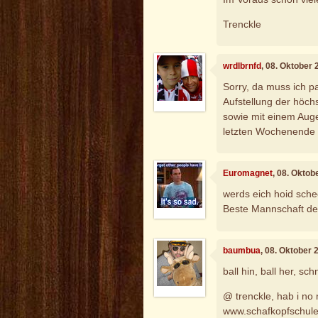
Trenckle
wrdlbrnfd
, 08. Oktober
Sorry, da muss ich pa
Aufstellung der höch
sowie mit einem Aug
letzten Wochenende 
Euromagnet
, 08. Oktob
werds eich hoid sche
Beste Mannschaft der
baumbua
, 08. Oktober
ball hin, ball her, sch
@ trenckle, hab i no 
www.schafkopfschule