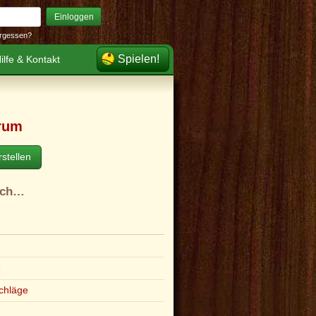
Einloggen
rgessen?
Spielen!
ilfe & Kontakt
rum
stellen
ach…
e
chläge