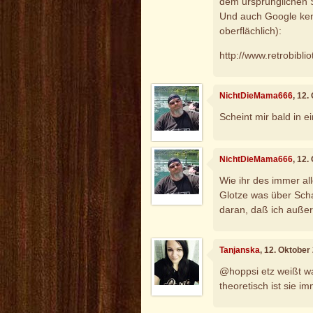
dem ursprünglichen S
Und auch Google kenn
oberflächlich):
http://www.retrobibli
NichtDieMama666
, 12
Scheint mir bald in e
NichtDieMama666
, 12
Wie ihr des immer all
Glotze was über Schaf
daran, daß ich außer
Tanjanska
, 12. Oktober
@hoppsi etz weißt wa
theoretisch ist sie 