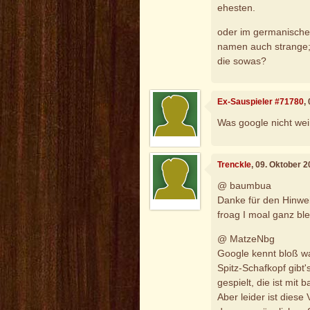
ehesten.
oder im germanische
namen auch strange;-)
die sowas?
Ex-Sauspieler #71780
,
Was google nicht weiß
Trenckle
, 09. Oktober 
@ baumbua
Danke für den Hinwe
froag I moal ganz bl
@ MatzeNbg
Google kennt bloß wa
Spitz-Schafkopf gibt'
gespielt, die ist mit
Aber leider ist diese