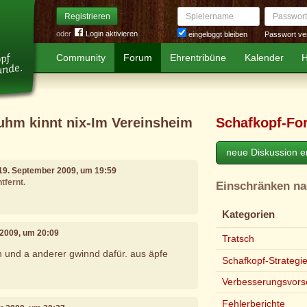
Spielername
Passwort
Registrieren
oder
Login aktivieren
Passwort ve
eingeloggt bleiben
Community
Forum
Ehrentribüne
Kalender
H
tuhm kinnt nix-Im Vereinsheim
Schafkopf-Fo
neue Diskussion er
 19. September 2009, um 19:59
tfernt.
Einschränken n
Kategorien
 2009, um 20:09
Tratsch
n und a anderer gwinnd dafür. aus äpfe
Schafkopf-Strategi
Verbesserungsvors
Fehlerberichte