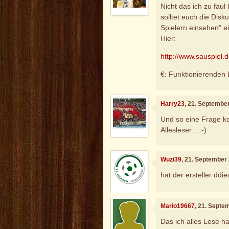
Nicht das ich zu faul 
solltet euch die Dis
Spielern einsehen" 
Hier:
http://www.sauspiel.
€: Funktionierenden L
Harry23
, 21. Septembe
Und so eine Frage k
Allesleser... :-)
Wuzi39
, 21. September
hat der ersteller ddi
Mario19667
, 21. Septe
Das ich alles Lese ha