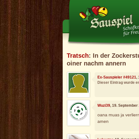
Tratsch
: In der Zockers
oiner nachm annern
Ex-Sauspieler #49121
,
Dieser Eintrag wurde en
Wuzi39
, 19. September
oana muas ja verlier
amen