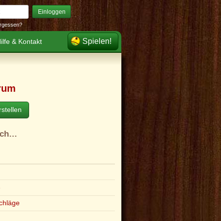
Einloggen
rgessen?
Spielen!
ilfe & Kontakt
rum
stellen
ach…
e
chläge