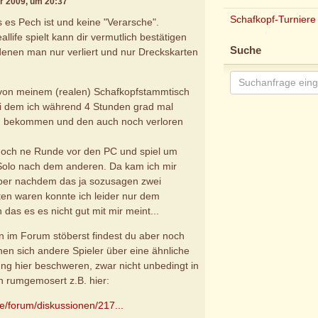
r 2009, um 20:37
Schafkopf-Turniere
 es Pech ist und keine "Verarsche".
llife spielt kann dir vermutlich bestätigen
Suche
denen man nur verliert und nur Dreckskarten
 von meinem (realen) Schafkopfstammtisch
 dem ich während 4 Stunden grad mal
 bekommen und den auch noch verloren
noch ne Runde vor den PC und spiel um
 Solo nach dem anderen. Da kam ich mir
aber nachdem das ja sozusagen zwei
ten waren konnte ich leider nur dem
 das es es nicht gut mit mir meint...
 im Forum stöberst findest du aber noch
nen sich andere Spieler über eine ähnliche
g hier beschweren, zwar nicht unbedingt in
n rumgemosert z.B. hier:
de/forum/diskussionen/217...