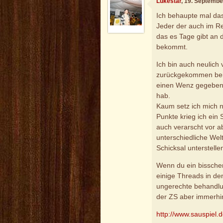
Lukestar
, 19. Septembe
Ich behaupte mal das
Jeder der auch im Rea
das es Tage gibt an 
bekommt.
Ich bin auch neulich
zurückgekommen bei
einen Wenz gegeben
hab.
Kaum setz ich mich 
Punkte krieg ich ein
auch verarscht vor 
unterschiedliche Wel
Schicksal unterstellen
Wenn du ein bisschen
einige Threads in de
ungerechte behandlun
der ZS aber immerhi
http://www.sauspiel.