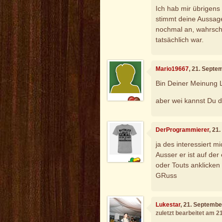
Ich hab mir übrigens
stimmt deine Aussage
nochmal an, wahrsche
tatsächlich war.
Mario19667
, 21. Septe
Bin Deiner Meinung 
aber wei kannst Du 
DerProgrammierer
, 21
ja des interessiert m
Ausser er ist auf de
oder Touts anklicken
GRuss
Lukestar
, 21. Septembe
zuletzt bearbeitet am 