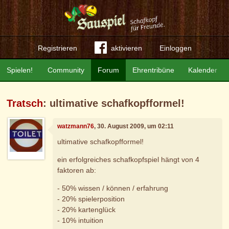
Registrieren
aktivieren
Einloggen
Spielen!
Community
Forum
Ehrentribüne
Kalender
Tratsch
: ultimative schafkopfformel!
watzmann76
, 30. August 2009, um 02:11
ultimative schafkopfformel!
ein erfolgreiches schafkopfspiel hängt von 4
faktoren ab:
- 50% wissen / können / erfahrung
- 20% spielerposition
- 20% kartenglück
- 10% intuition