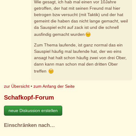
Wie gesagt, ich hab mal einen vor 10Jahre
getroffen, der hat mit seinen Freund mal hier
betrogen bzw versucht (mit Taktik) und der hat
gemeint die haben das nicht lange gemacht, weil
da Sauspiel echt auf zack ist und die schnell
ausfindig gemacht wurden
Zum Thema laufende, ist ganz normal das ein
Sauspiel häufig mal laufende hat, der wo eins
ansagt hat halt schon häufig zwei von drei Ober,
dann kann man schon mal den dritten Ober
treffen
zur Übersicht
•
zum Anfang der Seite
Schafkopf-Forum
neue Diskussion erstellen
Einschränken nach…