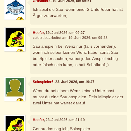
Grosober3
, 19. Juni 2026, um 06:51
Ich spiel die Sau ,wenn einer 2 Unter/ober hat ist
Ärger zu erwarten,
Hoofer
, 19. Juni 2026, um 09:27
zuletzt bearbeitet am 19. Juni 2026, um 09:28
Sau anspieln bei Wenz nur (falls vorhanden),
wenn ich selber keinen Wenz habe, sonst Sau
bei Spieler suchen, wobei jedes Anspiel richtig
oder falsch sein kann, is halt Schafkopf:,)
Solospieler6
, 23. Juni 2026, um 19:47
Wenn du bei einem Wenz keinen Unter hast
musst du eine Sau anspielen. Dein Mitspieler der
zwei Unter hat wartet darauf
Hoofer
, 23. Juni 2026, um 21:19
Genau das sag ich, Solospieler