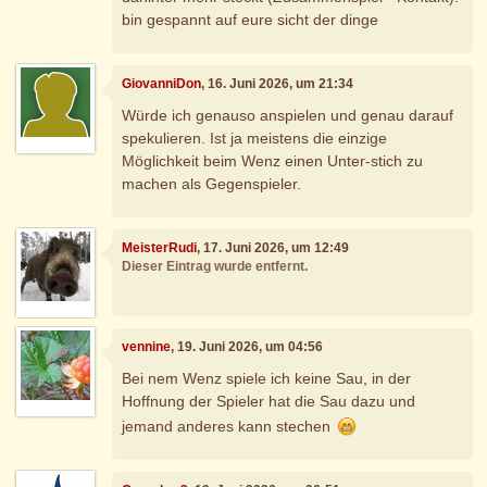
bin gespannt auf eure sicht der dinge
GiovanniDon
, 16. Juni 2026, um 21:34
Würde ich genauso anspielen und genau darauf
spekulieren. Ist ja meistens die einzige
Möglichkeit beim Wenz einen Unter-stich zu
machen als Gegenspieler.
MeisterRudi
, 17. Juni 2026, um 12:49
Dieser Eintrag wurde entfernt.
vennine
, 19. Juni 2026, um 04:56
Bei nem Wenz spiele ich keine Sau, in der
Hoffnung der Spieler hat die Sau dazu und
jemand anderes kann stechen