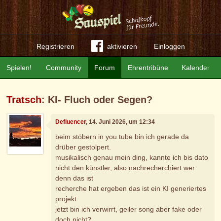
Registrieren
aktivieren
Einloggen
Spielen!
Community
Forum
Ehrentribüne
Kalender
Tratsch
: KI- Fluch oder Segen?
Defluencer
, 14. Juni 2026, um 12:34
beim stöbern in you tube bin ich gerade da
drüber gestolpert.
musikalisch genau mein ding, kannte ich bis dato
nicht den künstler, also nachrecherchiert wer
denn das ist
recherche hat ergeben das ist ein KI generiertes
projekt
jetzt bin ich verwirrt, geiler song aber fake oder
doch nicht?