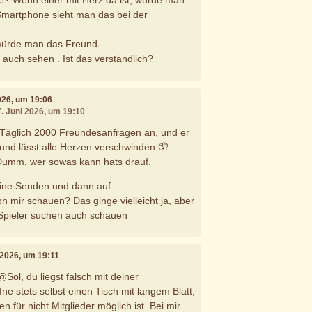
e? Wenn einer mit Herz da ist, würde man
Smartphone sieht man das bei der
würde man das Freund-
 auch sehen . Ist das verständlich?
2026, um 19:06
7. Juni 2026, um 19:10
 Täglich 2000 Freundesanfragen an, und er
 und lässt alle Herzen verschwinden 🤦
t Dumm, wer sowas kann hats drauf.
eine Senden und dann auf
 mir schauen? Das ginge vielleicht ja, aber
 Spieler suchen auch schauen
i 2026, um 19:11
ol, du liegst falsch mit deiner
e stets selbst einen Tisch mit langem Blatt,
n für nicht Mitglieder möglich ist. Bei mir