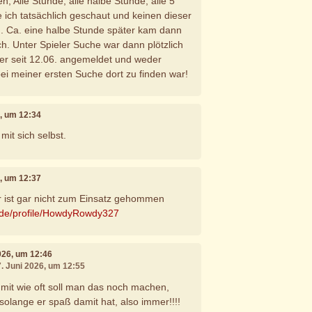
 Alle Stunde, alle halbe Stunde, alle 5
 ich tatsächlich geschaut und keinen dieser
. Ca. eine halbe Stunde später kam dann
ch. Unter Spieler Suche war dann plötzlich
 der seit 12.06. angemeldet und weder
ei meiner ersten Suche dort zu finden war!
6, um 12:34
mit sich selbst.
6, um 12:37
r ist gar nicht zum Einsatz gehommen
l.de/profile/HowdyRowdy327
2026, um 12:46
7. Juni 2026, um 12:55
mit wie oft soll man das noch machen,
solange er spaß damit hat, also immer!!!!