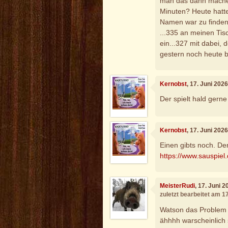
man das dann machen,
Minuten? Heute hatte
Namen war zu finden
...335 an meinen Tis
ein...327 mit dabei,
gestern noch heute b
Kernobst
, 17. Juni 202
Der spielt hald gerne 
Kernobst
, 17. Juni 202
Einen gibts noch. De
https://www.sauspie
MeisterRudi
, 17. Juni 
zuletzt bearbeitet am 1
Watson das Problem 
ähhhh warscheinlich 