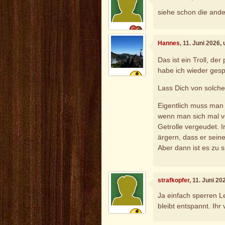
siehe schon die ander
Hannes
, 11. Juni 2026,
Das ist ein Troll, de
habe ich wieder gespe
Lass Dich von solche
Eigentlich muss man 
wenn man sich mal vo
Getrolle vergeudet. I
ärgern, dass er seine
Aber dann ist es zu s
strafkopfer
, 11. Juni 2
Ja einfach sperren Le
bleibt entspannt. Ihr v