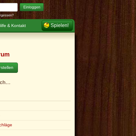
Einloggen
rgessen?
Spielen!
ilfe & Kontakt
rum
stellen
ach…
e
chläge