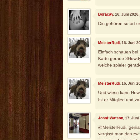
Boracay
, 16. Juni 2026
Die gehören sofort en
MeisterRudi
, 16. Juni 
Einfach schauen bei 
Karte gerade 3Howdys
welche spieler gerad
MeisterRudi
, 16. Juni 
Und wieso kann Howdy
Ist er Mitglied und za
JohnHWatson
, 17. Jun
@MeisterRudi, geniale
vergisst man das zwis