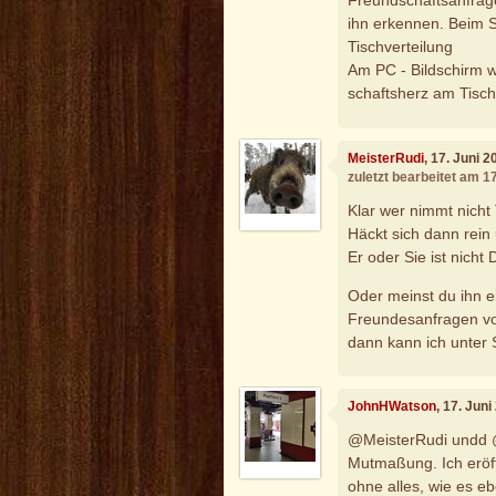
Freundschaftsanfrag
ihn erkennen. Beim 
Tischverteilung
Am PC - Bildschirm 
schaftsherz am Tisch
MeisterRudi
, 17. Juni 
zuletzt bearbeitet am 1
Klar wer nimmt nicht
Häckt sich dann rein
Er oder Sie ist nich
Oder meinst du ihn 
Freundesanfragen von
dann kann ich unter
JohnHWatson
, 17. Jun
@MeisterRudi undd @S
Mutmaßung. Ich eröffn
ohne alles, wie es ebe