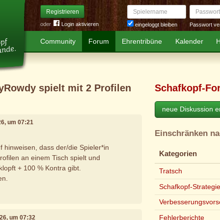
Spielername
Passwort
Registrieren
oder
Login aktivieren
Passwort ve
eingeloggt bleiben
Community
Forum
Ehrentribüne
Kalender
H
Rowdy spielt mit 2 Profilen
Schafkopf-Fo
neue Diskussion er
026, um 07:21
Einschränken n
 hinweisen, dass der/die Spieler*in
Kategorien
filen an einem Tisch spielt und
lopft + 100 % Kontra gibt.
Tratsch
en.
Schafkopf-Strategi
Verbesserungsvors
Fehlerberichte
026, um 07:32