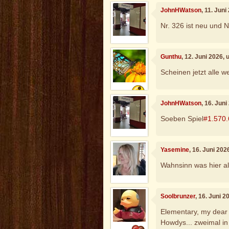
JohnHWatson
, 11. Jun
Nr. 326 ist neu und N
Gunthu
, 12. Juni 2026,
Scheinen jetzt alle w
JohnHWatson
, 16. Jun
Soeben Spiel
#1.570
Yasemine
, 16. Juni 20
Wahnsinn was hier al
Soolbrunzer
, 16. Juni 
Elementary, my dear 
Howdys... zweimal i