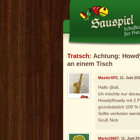
Tratsch
: Achtung: Howdy
an einem Tisch
MasterXP2
, 11. Juni 2
Hallo @all,
ich möchte nur darauf
HowdyRowdy mit 2 Pro
grundsätzlich 100 % k
Sollte verboten werd
Gruß Nick
Mario19667
, 11. Juni 2