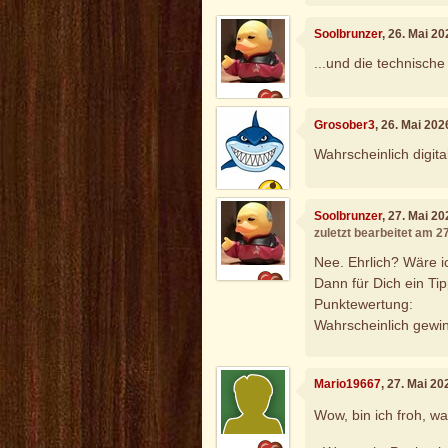
Soolbrunzer
, 26. Mai 2
...und die technisch
Grosober3
, 26. Mai 20
Wahrscheinlich digital
Soolbrunzer
, 27. Mai 2
zuletzt bearbeitet am 2
Nee. Ehrlich? Wäre 
Dann für Dich ein Ti
Punktewertung:
Wahrscheinlich gewin
Mario19667
, 27. Mai 2
Wow, bin ich froh, w