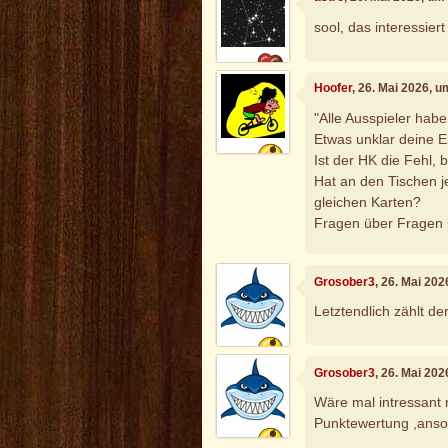
sool, das interessier
Hoofer
, 26. Mai 2026, 
"Alle Ausspieler hab
Etwas unklar deine E
Ist der HK die Fehl,
Hat an den Tischen j
gleichen Karten?
Fragen über Fragen 
Grosober3
, 26. Mai 20
Letztendlich zählt de
Grosober3
, 26. Mai 20
Wäre mal intressant
Punktewertung ,anson