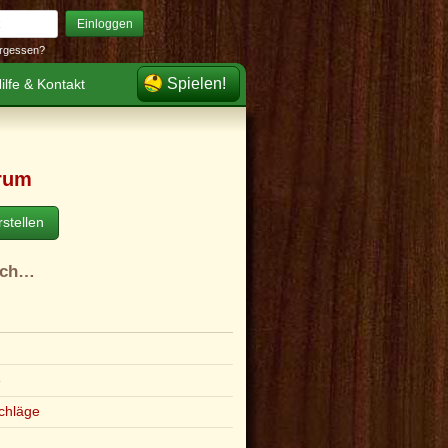
Einloggen
rgessen?
Spielen!
ilfe & Kontakt
rum
stellen
ach…
e
chläge