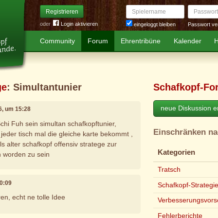
Spielername
Passwort
Registrieren
oder
Login aktivieren
Passwort ve
eingeloggt bleiben
Community
Forum
Ehrentribüne
Kalender
H
ge
: Simultantunier
Schafkopf-Fo
neue Diskussion er
26, um 15:28
chi Fuh sein simultan schafkopftunier,
Einschränken n
jeder tisch mal die gleiche karte bekommt ,
ls alter schafkopf offensiv stratege zur
Kategorien
n worden zu sein
Tratsch
20:09
Schafkopf-Strategi
en, echt ne tolle Idee
Verbesserungsvors
Fehlerberichte