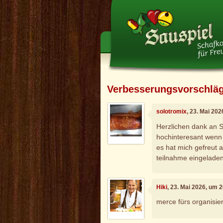
Verbesserungsvorschlä
solotromix
, 23. Mai 20
Herzlichen dank an S
hochinteresant wenn 
es hat mich gefreut a
teilnahme eingelade
Hiki
, 23. Mai 2026, um 
merce fürs organisier