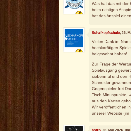
Was hat das mit der 
beim richtigen Anspi
hat das Anspiel eine
Schafkopfschule
, 26. 
Vielen Dank im Name
hochkarätigen Spiele
beigewohnt haben!
Zur Frage der Wertun
Spielausgang gewerte
siebenmal und den H
Schneider gewonnen,
Gegenspieler frei.D
Tisch Minuspunkte, we
aus den Karten geho
Wir veröffentlichen 
unserer Website (im Pr
astro
, 26. Mai 2026, um