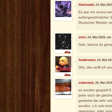
Sharknado
, 24. Mai 20
Es war mir erneut ein
außergewöhnlicher Sp
Deutscher Meister ve
astro
, 24. Mai 2026, um
Solo, kannst du gena
Soolbrunzer
, 24. Mai 2
Dito, des wollt ich au
solotromix
, 26. Mai 20
es wurden gespielt 6 
jeder tisch die gleic
gewertet die sehr un
wurden, z,b solo kont
gewonnen, oder soga