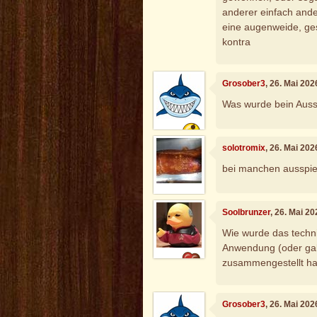
anderer einfach ande
eine augenweide, ges
kontra
Grosober3
, 26. Mai 20
Was wurde bein Auss
solotromix
, 26. Mai 20
bei manchen ausspiel
Soolbrunzer
, 26. Mai 2
Wie wurde das techni
Anwendung (oder gab
zusammengestellt h
Grosober3
, 26. Mai 20