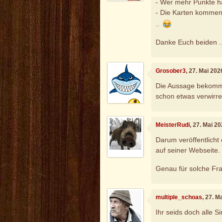
- Wer mehr Punkte ha
- Die Karten kommen 
..
Danke Euch beiden .
Grosober3
, 27. Mai 20
Die Aussage bekommt
schon etwas verwirre
MeisterRudi
, 27. Mai 2
Darum veröffentlicht
auf seiner Webseite.
Genau für solche Fr
multiple_schoas
, 27. M
Ihr seids doch alle S