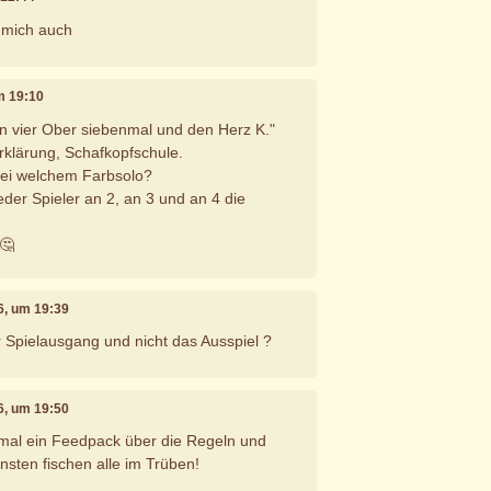
t mich auch
um 19:10
en vier Ober siebenmal und den Herz K."
rklärung, Schafkopfschule.
 bei welchem Farbsolo?
eder Spieler an 2, an 3 und an 4 die
🤔
26, um 19:39
r Spielausgang und nicht das Ausspiel ?
26, um 19:50
 mal ein Feedpack über die Regeln und
sten fischen alle im Trüben!