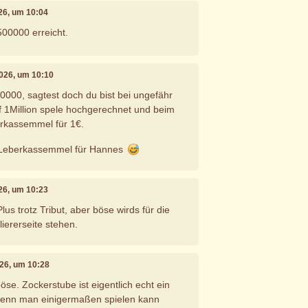
026, um 10:04
 500000 erreicht.
 2026, um 10:10
50000, sagtest doch du bist bei ungefähr
f 1Million spele hochgerechnet und beim
erkassemmel für 1€.
 Leberkassemmel für Hannes
026, um 10:23
lus trotz Tribut, aber böse wirds für die
liererseite stehen.
2026, um 10:28
öse. Zockerstube ist eigentlich echt ein
 wenn man einigermaßen spielen kann