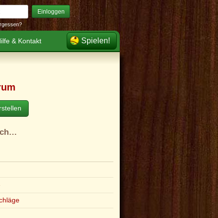
Einloggen
rgessen?
Spielen!
ilfe & Kontakt
rum
stellen
ach…
e
chläge