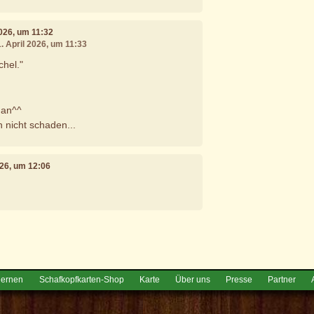
2026, um 11:32
1. April 2026, um 11:33
chel."
 an^^
 nicht schaden...
2026, um 12:06
e
lernen
Schafkopfkarten-Shop
Karte
Über uns
Presse
Partner