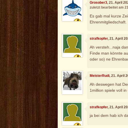
Grosober3
, 21. April 2
zuletzt bearbeitet am 2
Es gab mal kurze Zei
Ehrenmitgliedschaft.
strafkopfer
, 21. April 
Ah versteh...naja da
Finde man könnte auc
oder so) ne Ehrenbad
MeisterRudi
, 21. April
Ah deswegen hat Der
1million spiele voll i
strafkopfer
, 21. April 
ja bei dem hab ich 