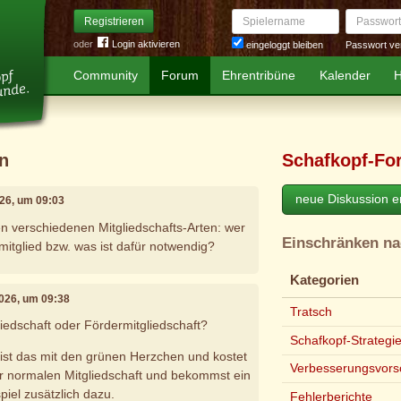
Spielername
Passwort
Registrieren
oder
Login aktivieren
Passwort ve
eingeloggt bleiben
Community
Forum
Ehrentribüne
Kalender
H
en
Schafkopf-Fo
neue Diskussion er
2026, um 09:03
n verschiedenen Mitgliedschafts-Arten: wer
Einschränken n
mitglied bzw. was ist dafür notwendig?
Kategorien
 2026, um 09:38
Tratsch
iedschaft oder Fördermitgliedschaft?
Schafkopf-Strategi
 ist das mit den grünen Herzchen und kostet
Verbesserungsvors
r normalen Mitgliedschaft und bekommst ein
iel zusätzlich dazu.
Fehlerberichte