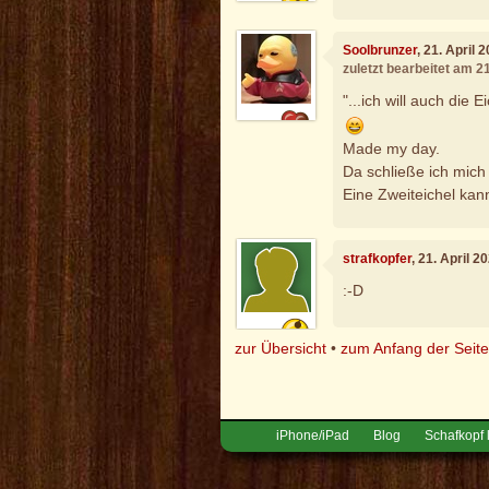
Soolbrunzer
, 21. April 
zuletzt bearbeitet am 2
"...ich will auch die Ei
Made my day.
Da schließe ich mich
Eine Zweiteichel kann
strafkopfer
, 21. April 
:-D
zur Übersicht
•
zum Anfang der Seit
iPhone/iPad
Blog
Schafkopf 