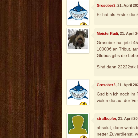
Grosober3
, 21. April 2
Er hat als Erster die
MeisterRudi
, 21. April
Grasober hat jetzt 4
10000€ an Tribut, au
Globus gibs die Leb
Sind dann 22222stk
Grosober3
, 21. April 2
Gsd bin ich noch im P
vielen die auf der Ver
strafkopfer
, 21. April 
absolut, dann wirds b
netter Zuverdienst,