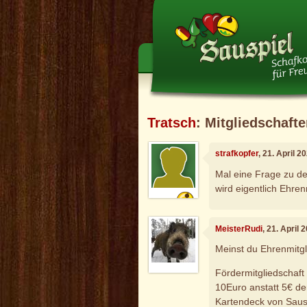
Tratsch
: Mitgliedschaft
strafkopfer
, 21. April 
Mal eine Frage zu de
wird eigentlich Ehren
MeisterRudi
, 21. April
Meinst du Ehrenmitgl
Fördermitgliedschaft
10Euro anstatt 5€ de
Kartendeck von Sausp