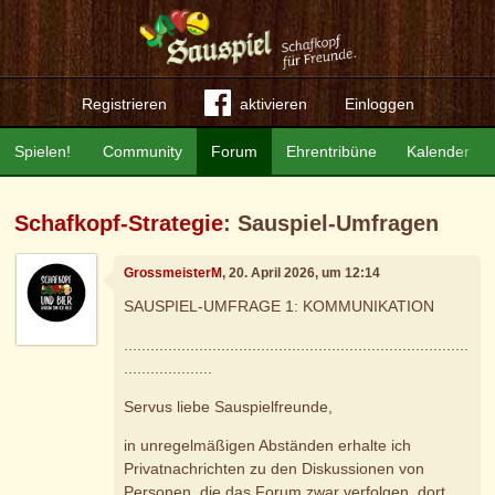
Registrieren
aktivieren
Einloggen
Spielen!
Community
Forum
Ehrentribüne
Kalender
Schafkopf-Strategie
: Sauspiel-Umfragen
GrossmeisterM
, 20. April 2026, um 12:14
SAUSPIEL-UMFRAGE 1: KOMMUNIKATION
..............................................................................
....................
Servus liebe Sauspielfreunde,
in unregelmäßigen Abständen erhalte ich
Privatnachrichten zu den Diskussionen von
Personen, die das Forum zwar verfolgen, dort