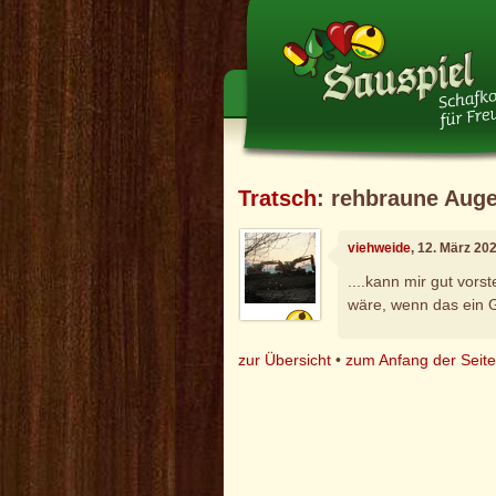
Tratsch
: rehbraune Aug
viehweide
, 12. März 20
....kann mir gut vor
wäre, wenn das ein G
zur Übersicht
•
zum Anfang der Seit