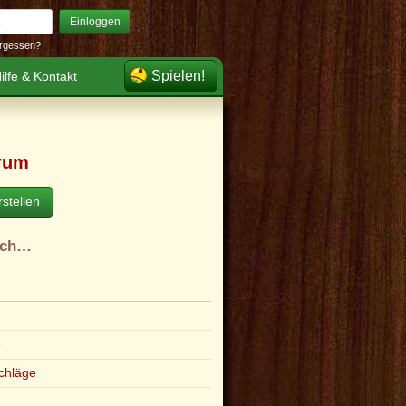
Einloggen
rgessen?
Spielen!
ilfe & Kontakt
rum
stellen
ach…
e
chläge