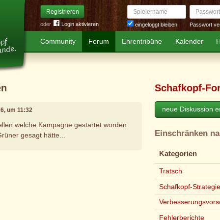
Spielername
Passwort
Registrieren
oder
Login aktivieren
Passwort ve
eingeloggt bleiben
Community
Forum
Ehrentribüne
Kalender
H
en
Schafkopf-Fo
neue Diskussion er
26, um 11:32
stellen welche Kampagne gestartet worden
Einschränken n
rüner gesagt hätte...
Kategorien
e
Tratsch
Schafkopf-Strategi
Verbesserungsvors
Fehlerberichte