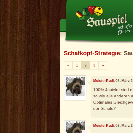
Schafkopf-Strategie
: Sa
Zurück
Weiter
«
1
2
3
»
MeisterRudi
, 08. März 
100%:4spieler sind 
so wie alle anderen 
Optimales Gleichgewi
der Schule?
MeisterRudi
, 08. März 