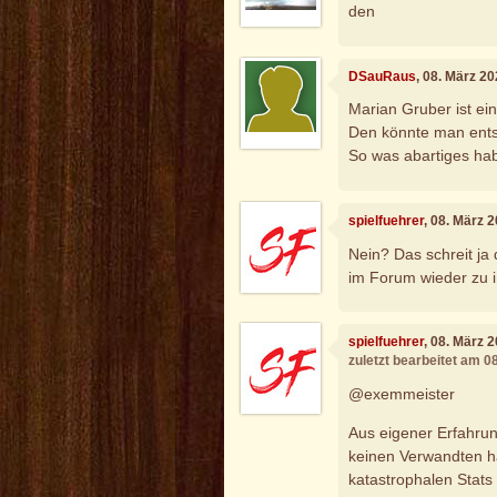
den
DSauRaus
, 08. März 2
Marian Gruber ist ein 
Den könnte man ent
So was abartiges hab
spielfuehrer
, 08. März 
Nein? Das schreit j
im Forum wieder zu i
spielfuehrer
, 08. März 
zuletzt bearbeitet am 0
@exemmeister
Aus eigener Erfahrun
keinen Verwandten h
katastrophalen Stats 