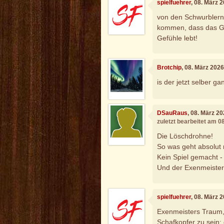
spielfuehrer
, 08. März 
von den Schwurblern
kommen, dass das Ge
Gefühle lebt!
Brotchip
, 08. März 202
is der jetzt selber 
DSauRaus
, 08. März 2
zuletzt bearbeitet am 0
Die Löschdrohne!
So was geht absolut 
Kein Spiel gemacht -
Und der Exenmeister 
spielfuehrer
, 08. März 
Exenmeisters Traum, 
Schafkopfer zu sein: 