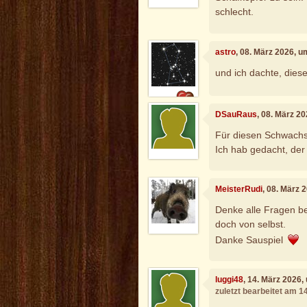
schlecht.
astro
, 08. März 2026, u
und ich dachte, diese
DSauRaus
, 08. März 2
Für diesen Schwachs
Ich hab gedacht, der 
MeisterRudi
, 08. März 
Denke alle Fragen b
doch von selbst.
Danke Sauspiel
luggi48
, 14. März 2026,
zuletzt bearbeitet am 1