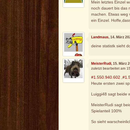
Mein letztes Einzel w
noch dauert bis das
machen. Etwas weg v
ein Einzel. Hoffe,da
Landmaus
, 14. März 2
deine statistk sieht 
MeisterRudi
, 15. März 
zuletzt bearbeitet am 1
#1.550.940.602
,
#1.
Heute ersten zwei spi
Luiggi48 sagt beide 
MeisterRudi sagt bei
Spielanteil 100%
So sieht warscheinlic