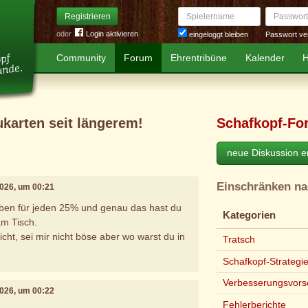
Spielername
Passwort
Registrieren
oder
Login aktivieren
Passwort ve
eingeloggt bleiben
Community
Forum
Ehrentribüne
Kalender
H
ukarten seit längerem!
Schafkopf-Fo
neue Diskussion er
Einschränken n
2026, um 00:21
eben für jeden 25% und genau das hast du
Kategorien
am Tisch.
cht, sei mir nicht böse aber wo warst du in
Tratsch
Schafkopf-Strategi
Verbesserungsvors
2026, um 00:22
Fehlerberichte