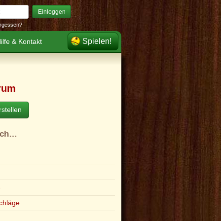
Einloggen
rgessen?
Spielen!
ilfe & Kontakt
rum
stellen
ach…
e
chläge