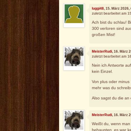
luggi48
, 15. März 2026,
zuletzt bearbeitet am 1
Ach bist du schlau! 
300 verloren sind au
großen Mist!
MeisterRudi
, 16. März 
zuletzt bearbeitet am 1
Nein ich Antworte au
kein Einzel.
Von plus oder minus 
mehr was du schreib
Also sagst du die an
MeisterRudi
, 16. März 
Weißt du, wenn man di
behaupten, es war ke