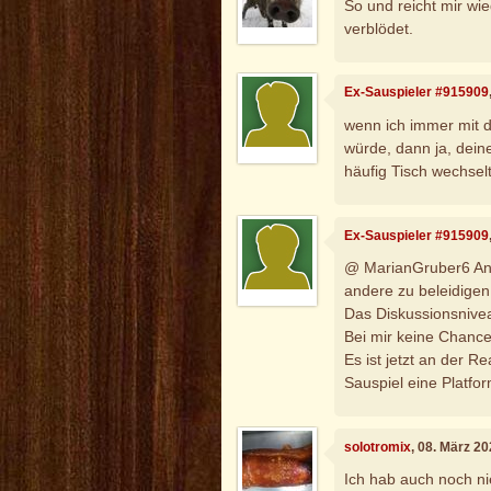
So und reicht mir wie
verblödet.
Ex-Sauspieler #915909
wenn ich immer mit d
würde, dann ja, dei
häufig Tisch wechselt
Ex-Sauspieler #915909
@ MarianGruber6 Ang
andere zu beleidigen
Das Diskussionsnivea
Bei mir keine Chance
Es ist jetzt an der R
Sauspiel eine Platfor
solotromix
, 08. März 2
Ich hab auch noch ni