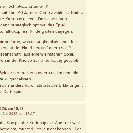
 sie noch etwas erläutern!"
 seit über 40 Jahren. Ohne Zweifel ist Bridge
te Kartenspiel ever. Dort muss man
d dann strategisch optimal das Spiel
t Schafkokopf ein Kindergarten dagegen.
mir erklären, was so unglaublich einen bei
rten auf der Hand herausfordern soll ?
issenschaft" aus einem einfachen Spiel,
en in der Kneipe zur Unterhaltng gespielt
e Spieler verurteilen sondern diejenigen, die
te klugscheissen.
chts anders durch statistische Erklärungen.
es Kartespiel.
 2025, um 18:17
5. Juli 2025, um 18:17
h die Königin der Kartenspiele. Aber nur weil
betreibst, musst du es ja nicht können. Hier