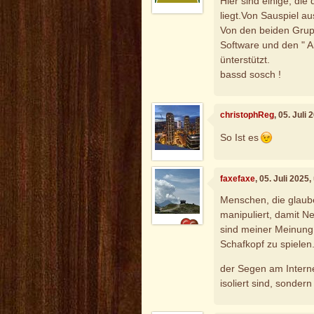
Hier sind einige, die
liegt.Von Sauspiel aus
Von den beiden Grupp
Software und den " A
ünterstützt.
bassd sosch !
christophReg
, 05. Juli
So Ist es
faxefaxe
, 05. Juli 2025
Menschen, die glaub
manipuliert, damit 
sind meiner Meinung 
Schafkopf zu spielen
der Segen am Internet
isoliert sind, sondern