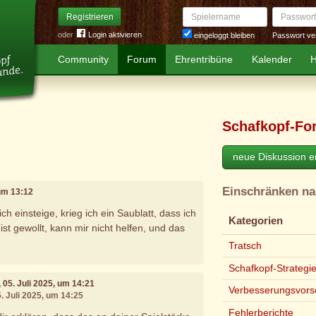
Spielername
Passwort
Registrieren
oder
Login aktivieren
Passwort ve
eingeloggt bleiben
Community
Forum
Ehrentribüne
Kalender
H
Schafkopf-Fo
neue Diskussion er
Einschränken n
 um 13:12
ch einsteige, krieg ich ein Saublatt, dass ich
Kategorien
st gewollt, kann mir nicht helfen, und das
Tratsch
Schafkopf-Strategi
, 05. Juli 2025, um 14:21
Verbesserungsvors
5. Juli 2025, um 14:25
Fehlerberichte