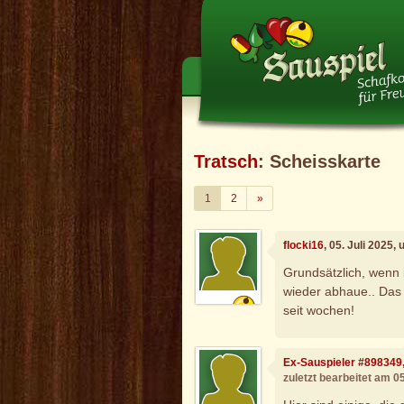
Tratsch
: Scheisskarte
Weiter
1
2
»
flocki16
, 05. Juli 2025,
Grundsätzlich, wenn i
wieder abhaue.. Das i
seit wochen!
Ex-Sauspieler #898349
zuletzt bearbeitet am 0