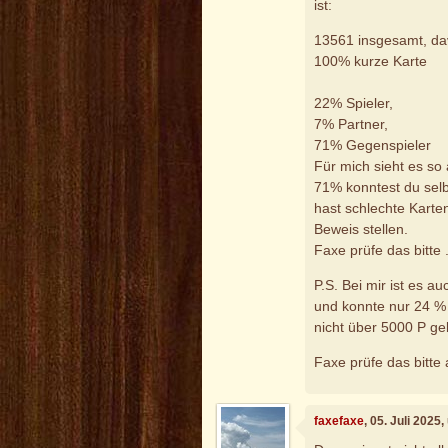
ist:
13561 insgesamt, d
100% kurze Karte
22% Spieler,
7% Partner,
71% Gegenspieler
Für mich sieht es so 
71% konntest du selbs
hast schlechte Karten
Beweis stellen.
Faxe prüfe das bitte 
P.S. Bei mir ist es a
und konnte nur 24 % d
nicht über 5000 P g
Faxe prüfe das bitte
faxefaxe
, 05. Juli 2025