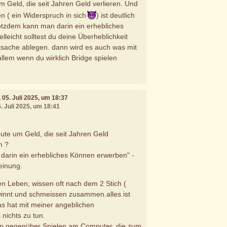
m Geld, die seit Jahren Geld verlieren. Und
n ( ein Widerspruch in sich
) ist deutlich
otzdem kann man darin ein erhebliches
leicht solltest du deine Überheblichkeit
tsache ablegen. dann wird es auch was mit
lem wenn du wirklich Bridge spielen
, 05. Juli 2025, um 18:37
5. Juli 2025, um 18:41
eute um Geld, die seit Jahren Geld
m ?
darin ein erhebliches Können erwerben" -
einung.
ten Leben, wissen oft nach dem 2 Stich (
winnt und schmeissen zusammen.alles ist
Das hat mit meiner angeblichen
 nichts zu tun.
n gegenüber Spielen am Computer, die zum