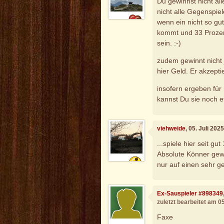
Du gewinnst nicht all
nicht alle Gegenspiel
wenn ein nicht so gut
kommt und 33 Prozen
sein. :-)
zudem gewinnt nicht j
hier Geld. Er akzepti
insofern ergeben für
kannst Du sie noch e
viehweide
, 05. Juli 202
...spiele hier seit gu
Absolute Könner gewi
nur auf einen sehr g
Ex-Sauspieler #898349
zuletzt bearbeitet am 0
Faxe