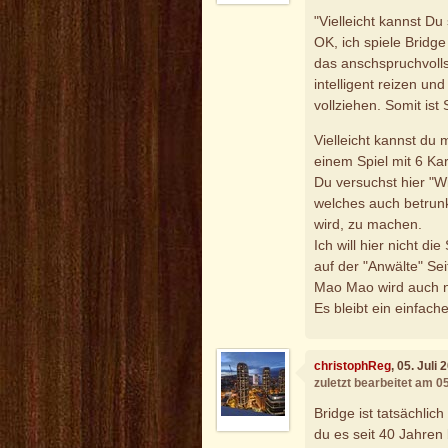
"Vielleicht kannst Du
OK, ich spiele Bridge
das anschspruchvolls
intelligent reizen un
vollziehen. Somit is
Vielleicht kannst du 
einem Spiel mit 6 Ka
Du versuchst hier "W
welches auch betrunk
wird, zu machen.
Ich will hier nicht di
auf der "Anwälte" Sei
Mao Mao wird auch ni
Es bleibt ein einfach
christophReg
, 05. Juli
zuletzt bearbeitet am 0
Bridge ist tatsächlic
du es seit 40 Jahren 