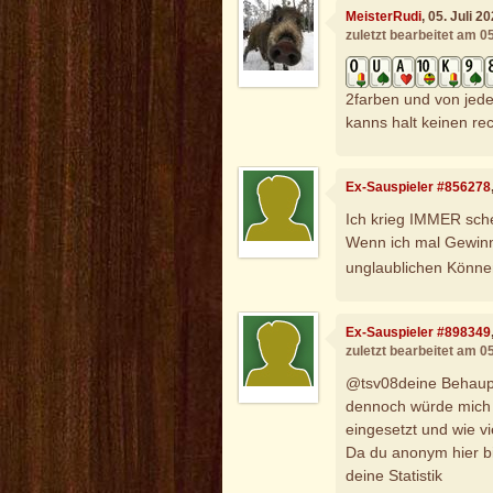
MeisterRudi
, 05. Juli 
zuletzt bearbeitet am 0
2farben und von jede
kanns halt keinen r
Ex-Sauspieler #856278
Ich krieg IMMER sche
Wenn ich mal Gewinne
unglaublichen Könn
Ex-Sauspieler #898349
zuletzt bearbeitet am 0
@tsv08deine Behaupt
dennoch würde mich i
eingesetzt und wie v
Da du anonym hier bi
deine Statistik