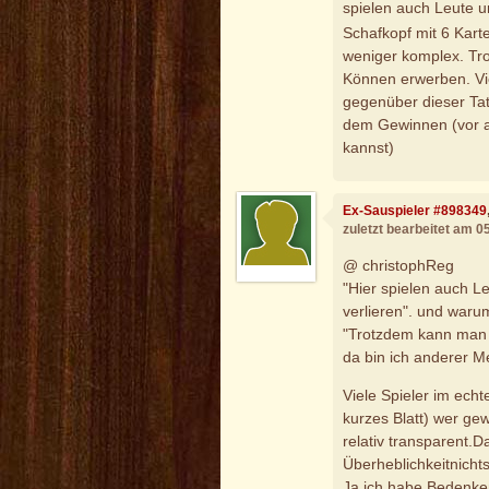
spielen auch Leute u
Schafkopf mit 6 Karte
weniger komplex. Tr
Können erwerben. Viel
gegenüber dieser Ta
dem Gewinnen (vor al
kannst)
Ex-Sauspieler #898349
zuletzt bearbeitet am 0
@ christophReg
"Hier spielen auch L
verlieren". und waru
"Trotzdem kann man 
da bin ich anderer M
Viele Spieler im ech
kurzes Blatt) wer ge
relativ transparent.
Überheblichkeitnichts
Ja ich habe Bedenke