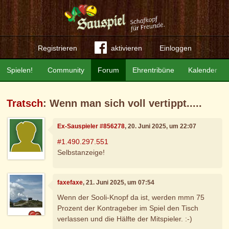
Registrieren
aktivieren
Einloggen
Spielen!
Community
Forum
Ehrentribüne
Kalender
Tratsch
: Wenn man sich voll vertippt.....
Ex-Sauspieler #856278
, 20. Juni 2025, um 22:07
#1.490.297.551
Selbstanzeige!
faxefaxe
, 21. Juni 2025, um 07:54
Wenn der Sooli-Knopf da ist, werden mmn 75
Prozent der Kontrageber im Spiel den Tisch
verlassen und die Hälfte der Mitspieler. :-)