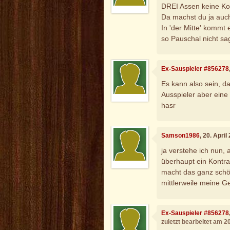
DREI Assen keine Ko
Da machst du ja auc
In 'der Mitte' kommt 
so Pauschal nicht s
Ex-Sauspieler #856278
Es kann also sein, da
Ausspieler aber eine
hasr
Samson1986
, 20. Apri
ja verstehe ich nun,
überhaupt ein Kontra
macht das ganz schön
mittlerweile meine Ge
Ex-Sauspieler #856278
zuletzt bearbeitet am 2