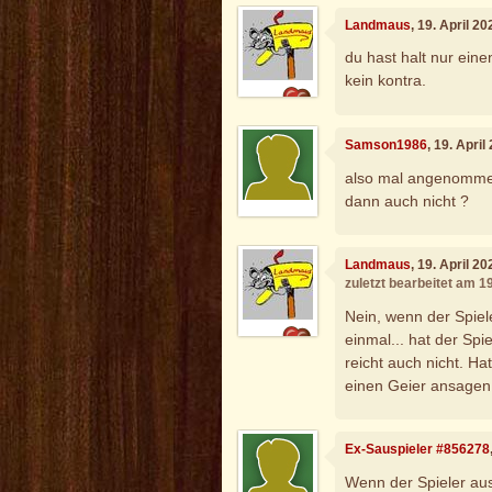
Landmaus
, 19. April 2
du hast halt nur eine
kein kontra.
Samson1986
, 19. Apri
also mal angenommen 
dann auch nicht ?
Landmaus
, 19. April 2
zuletzt bearbeitet am 1
Nein, wenn der Spiel
einmal... hat der Spi
reicht auch nicht. Ha
einen Geier ansagen
Ex-Sauspieler #856278
Wenn der Spieler aus