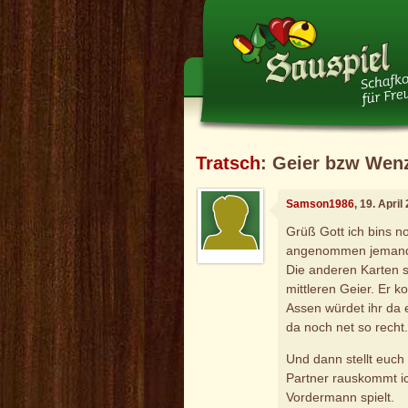
Tratsch
: Geier bzw Wen
Samson1986
, 19. Apri
Grüß Gott ich bins n
angenommen jemand sp
Die anderen Karten s
mittleren Geier. Er 
Assen würdet ihr da 
da noch net so recht
Und dann stellt euch
Partner rauskommt ic
Vordermann spielt.