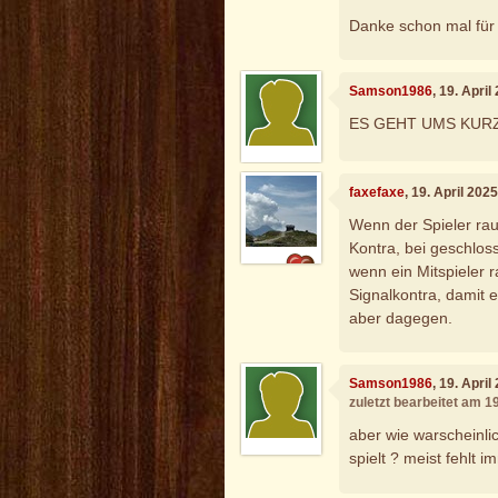
Danke schon mal für 
Samson1986
, 19. Apri
ES GEHT UMS KURZE 
faxefaxe
, 19. April 202
Wenn der Spieler rau
Kontra, bei geschloss
wenn ein Mitspieler 
Signalkontra, damit e
aber dagegen.
Samson1986
, 19. Apri
zuletzt bearbeitet am 1
aber wie warscheinli
spielt ? meist fehlt 