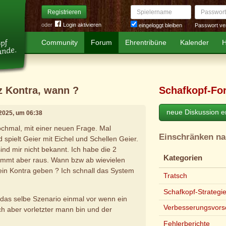
Spielername
Passwort
Registrieren
oder
Login aktivieren
Passwort ve
eingeloggt bleiben
Community
Forum
Ehrentribüne
Kalender
H
z Kontra, wann ?
Schafkopf-Fo
neue Diskussion er
l 2025, um 06:38
ochmal, mit einer neuen Frage. Mal
Einschränken n
ielt Geier mit Eichel und Schellen Geier.
ind mir nicht bekannt. Ich habe die 2
Kategorien
kommt aber raus. Wann bzw ab wievielen
ein Kontra geben ? Ich schnall das System
Tratsch
.
Schafkopf-Strategi
 das selbe Szenario einmal vor wenn ein
Verbesserungsvors
h aber vorletzter mann bin und der
Fehlerberichte