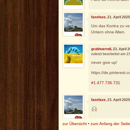
faxefaxe
, 21. April 202
Um das Kontra zu ver
Untern ohne Alten.
grubhoerndl
, 23. April
zuletzt bearbeitet am 2
never give up!
https://de.pinteres
#1.477.736.731
faxefaxe
, 23. April 202
zur Übersicht
•
zum Anfang der Seit