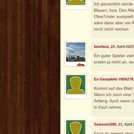
Ich persönlich würde
Blauen, bzw. Den Alt
Ober/Unter ausspielt
wäre dann aber ein A
noch nicht reichen.
faxefaxe
, 20. April 202
Ein guter Spieler zie
ersten ja nicht an, s
Ex-Sauspieler #856278
Kommt auf das Blatt
Wenn ich noch eine '
Anfang. Auch wenn ic
in Kauf nehme
Samson1986
, 21. Apri
Faxe du meinst aber 