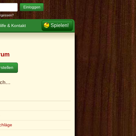
Einloggen
rgessen?
Spielen!
ilfe & Kontakt
rum
stellen
ach…
e
chläge