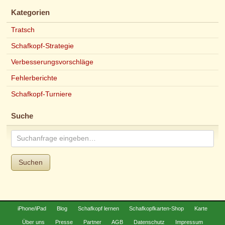
Kategorien
Tratsch
Schafkopf-Strategie
Verbesserungsvorschläge
Fehlerberichte
Schafkopf-Turniere
Suche
Suchen
iPhone/iPad
Blog
Schafkopf lernen
Schafkopfkarten-Shop
Karte
Über uns
Presse
Partner
AGB
Datenschutz
Impressum