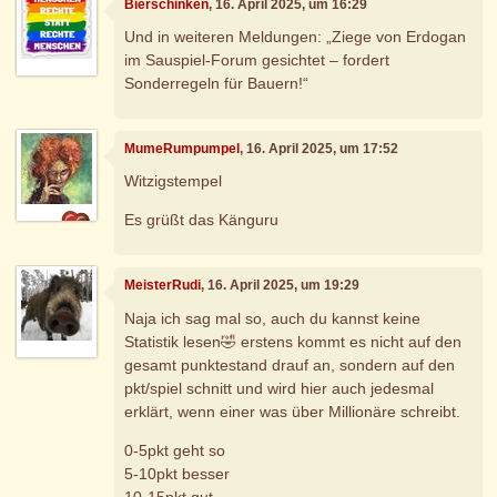
Bierschinken
, 16. April 2025, um 16:29
Und in weiteren Meldungen: „Ziege von Erdogan
im Sauspiel-Forum gesichtet – fordert
Sonderregeln für Bauern!“
MumeRumpumpel
, 16. April 2025, um 17:52
Witzigstempel
Es grüßt das Känguru
MeisterRudi
, 16. April 2025, um 19:29
Naja ich sag mal so, auch du kannst keine
Statistik lesen🤣 erstens kommt es nicht auf den
gesamt punktestand drauf an, sondern auf den
pkt/spiel schnitt und wird hier auch jedesmal
erklärt, wenn einer was über Millionäre schreibt.
0-5pkt geht so
5-10pkt besser
10-15pkt gut