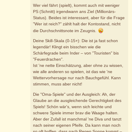
Wer viel fährt (spielt), kommt auch mit weniger
PS (Schnitt) irgendwann ans Ziel (Millionärs-
Status). Beides ist interessant, aber für die Frage
"Wer ist reich?" zählt halt der Kontostand, nicht
die Durchschnittsnote im Zeugnis.
Deine Skill-Skala (0-15+): Die ist ja fast schon
legendär! Klingt ein bisschen wie die
Schärfegrade beim Inder – von "Touristen" bis
"Feuerdrachen".
Ist 'ne nette Einschätzung, aber ohne zu wissen,
wie alle anderen so spielen, ist das wie 'ne
Wettervorhersage nur nach Bauchgefühl. Kann
stimmen, muss aber nicht!
Die "Oma-Spiele" und der Ausgleich: Ah, der
Glaube an die ausgleichende Gerechtigkeit des
Spiels! Schön wär's, wenn sich leichte und
schwere Spiele immer brav die Waage halten.
Aber der Zufall ist manchmal 'ne Diva und tanzt
nach seiner eigenen Pfeife. Da kann man noch
so oft hoffen, dass nach Regen Sonne kommt –