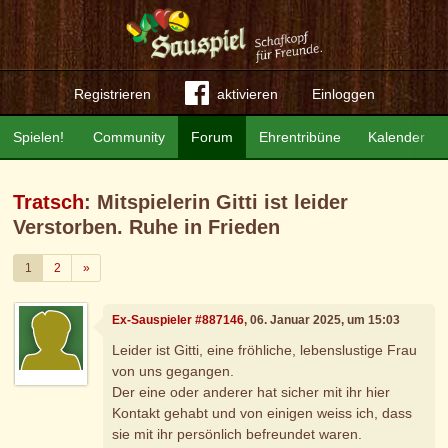
Registrieren
aktivieren
Einloggen
Spielen!
Community
Forum
Ehrentribüne
Kalender
Tratsch
: Mitspielerin Gitti ist leider
Verstorben. Ruhe in Frieden
Weiter
1
2
»
Ex-Sauspieler #887146
, 06. Januar 2025, um 15:03
Leider ist Gitti, eine fröhliche, lebenslustige Frau
von uns gegangen.
Der eine oder anderer hat sicher mit ihr hier
Kontakt gehabt und von einigen weiss ich, dass
sie mit ihr persönlich befreundet waren.