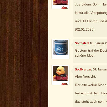
Joe Bidens Sohn Hun
ist für alle Verspät
und Bill Clinton und 
(02.01.2025)
Soizhaferl
, 05. Januar 
Gestern traf der Desi
schöne Idee!
Soolbrunzer
, 06. Janua
Aber Vorsicht:
Der alte weiße Mann
betreibt mit dem 'De
das steht auch so in