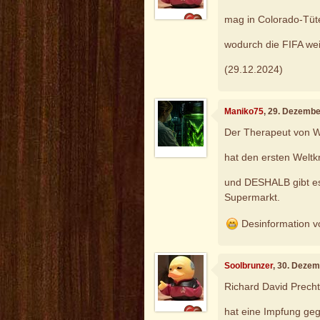
mag in Colorado-Tüt
wodurch die FIFA wei
(29.12.2024)
Maniko75
, 29. Dezembe
Der Therapeut von W
hat den ersten Weltk
und DESHALB gibt e
Supermarkt.
Desinformation v
Soolbrunzer
, 30. Deze
Richard David Prech
hat eine Impfung geg