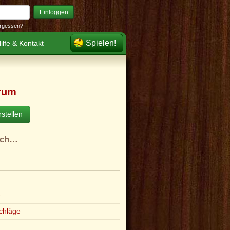
Einloggen
rgessen?
Spielen!
ilfe & Kontakt
rum
stellen
ach…
e
chläge