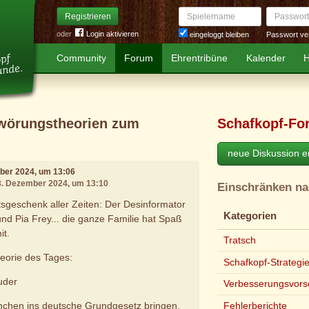
Spielername
Passwort
Registrieren
oder
Login aktivieren
Passwort ve
eingeloggt bleiben
Community
Forum
Ehrentribüne
Kalender
H
hwörungstheorien zum
Schafkopf-Fo
neue Diskussion er
mber 2024, um 13:06
28. Dezember 2024, um 13:10
Einschränken n
sgeschenk aller Zeiten: Der Desinformator
Kategorien
nd Pia Frey... die ganze Familie hat Spaß
it.
Tratsch
eorie des Tages:
Schafkopf-Strategi
uder
Verbesserungsvors
chen ins deutsche Grundgesetz bringen,
Fehlerberichte