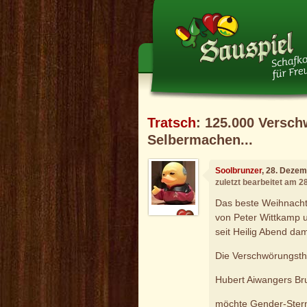
Tratsch
: 125.000 Versc
Selbermachen...
Soolbrunzer
, 28. Deze
zuletzt bearbeitet am 
Das beste Weihnacht
von Peter Wittkamp u
seit Heilig Abend dam
Die Verschwörungsth
Hubert Aiwangers Br
möchte Gender-Stern