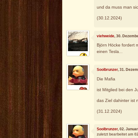
und da muss man sic
(30.12.2024)
viehweide
, 30. Dezemb
Björn Höcke fordert m
einen Tesla...
Soolbrunzer
, 31. Deze
Die Mafia
ist Mitglied bei den
das Ziel dahinter ist
(31.12.2024)
Soolbrunzer
, 02. Janua
zuletzt bearbeitet am 0