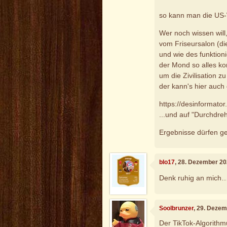
so kann man die US-
Wer noch wissen will
vom Friseursalon (die
und wie des funktionie
der Mond so alles ko
um die Zivilisation 
der kann's hier auch 
https://desinformator
...und auf "Durchdreh
Ergebnisse dürfen ger
blo17
, 28. Dezember 20
Denk ruhig an mich
Soolbrunzer
, 29. Deze
Der TikTok-Algorithm