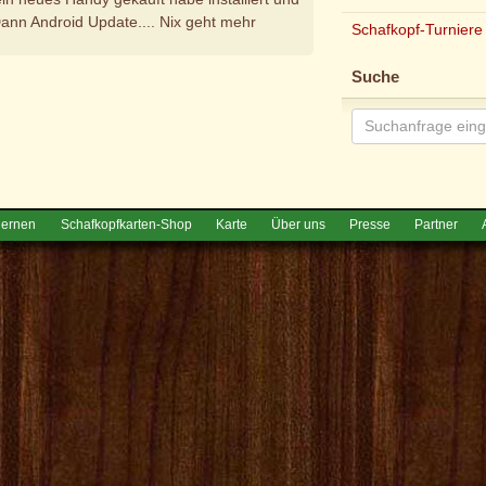
ann Android Update.... Nix geht mehr
Schafkopf-Turniere
e
Suche
lernen
Schafkopfkarten-Shop
Karte
Über uns
Presse
Partner