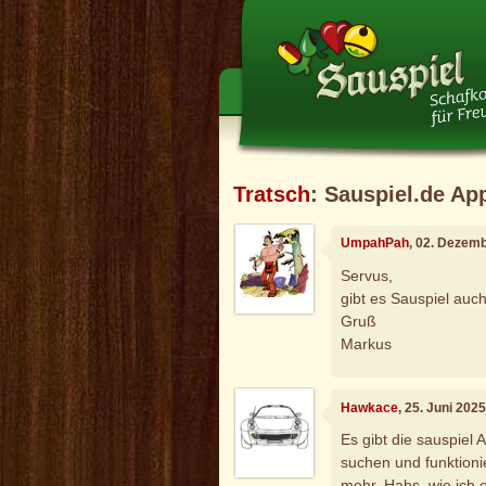
Tratsch
: Sauspiel.de Ap
UmpahPah
, 02. Dezem
Servus,
gibt es Sauspiel auch
Gruß
Markus
Hawkace
, 25. Juni 202
Es gibt die sauspiel
suchen und funktioni
mehr. Habs, wie ich 