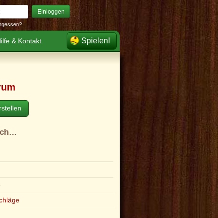
Einloggen
rgessen?
Spielen!
ilfe & Kontakt
rum
stellen
ach…
e
chläge