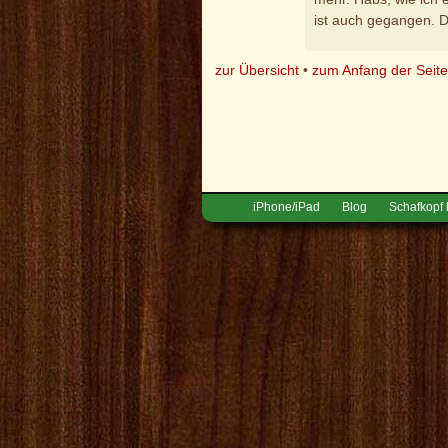
ist auch gegangen. D
zur Übersicht
•
zum Anfang der Seit
iPhone/iPad
Blog
Schafkopf 