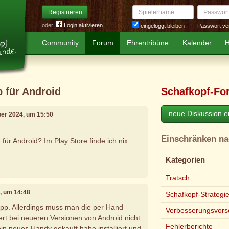
Spielername
Passwort
Registrieren
oder
Login aktivieren
Passwort ve
eingeloggt bleiben
Community
Forum
Ehrentribüne
Kalender
H
p für Android
Schafkopf-Fo
neue Diskussion er
ber 2024, um 15:50
Einschränken n
 für Android? Im Play Store finde ich nix.
Kategorien
Tratsch
5, um 14:48
Schafkopf-Strategi
 App. Allerdings muss man die per Hand
Verbesserungsvors
ert bei neueren Versionen von Android nicht
Fehlerberichte
ein neues Handy gekauft habe installiert und