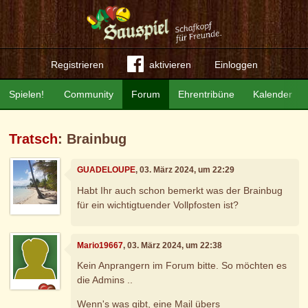
Registrieren
aktivieren
Einloggen
Spielen!
Community
Forum
Ehrentribüne
Kalender
Tratsch
: Brainbug
GUADELOUPE
, 03. März 2024, um 22:29
Habt Ihr auch schon bemerkt was der Brainbug
für ein wichtigtuender Vollpfosten ist?
Mario19667
, 03. März 2024, um 22:38
Kein Anprangern im Forum bitte. So möchten es
die Admins ..
Wenn's was gibt, eine Mail übers