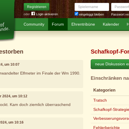
Spielername
Passwort
Registrieren
oder
Login aktivieren
Passwort ve
eingeloggt bleiben
Community
Forum
Ehrentribüne
Kalender
H
estorben
Schafkopf-Fo
neue Diskussion er
24, um 10:07
rwandelter Elfmeter im Finale der Wm 1990.
Einschränken n
Kategorien
ar 2024, um 10:12
Tratsch
hockt. Kam doch ziemlich überraschend
Schafkopf-Strategi
Verbesserungsvors
 2024, um 10:16
Fehlerberichte