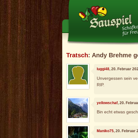
Tratsch
: Andy Brehme g
luggi48
, 20. Februar 20
Unvergessen sein ve
RIP.
yellowschaf
, 20. Febru
Bin echt etwas gesc
Maniko75
, 20. Februar