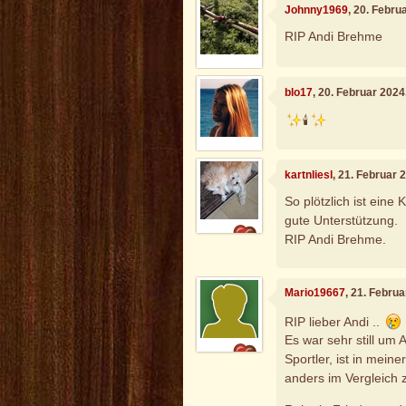
Johnny1969
, 20. Febru
RIP Andi Brehme
blo17
, 20. Februar 202
🕯️
kartnliesl
, 21. Februar 
So plötzlich ist eine
gute Unterstützung.
RIP Andi Brehme.
Mario19667
, 21. Febru
RIP lieber Andi ..
Es war sehr still um
Sportler, ist in mei
anders im Vergleich 