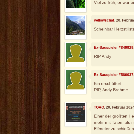
Viel zu früh, er war e
yellowschaf
, 20. Febru
Scheinbar Herzstillst
Ex-Sauspieler #849929
RIP Andy
Ex-Sauspieler #580037
Bin erschüttert...
RIP, Andy Brehme
TOAO
, 20. Februar 202
Einer der größten He
mehr mit Taten, als 
Elfmeter zu schießen