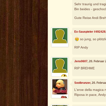
Sehr traurig und tra
Bin beides - geschock
Gute Reise Andi Br
Ex-Sauspieler #492428
so jung, so plötzl
RIP Andy
Jens0607
, 20. Februar
RIP BREHME
Soolbrunzer
, 20. Febru
L'eroe della magica n
Riposa in pace, Andy