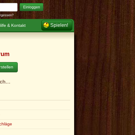
Einloggen
rgessen?
Spielen!
ilfe & Kontakt
rum
stellen
ach…
e
chläge