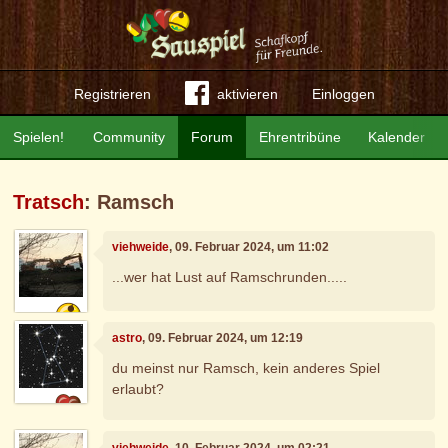
Registrieren
aktivieren
Einloggen
Spielen!
Community
Forum
Ehrentribüne
Kalender
Tratsch
: Ramsch
viehweide
, 09. Februar 2024, um 11:02
...wer hat Lust auf Ramschrunden.....
astro
, 09. Februar 2024, um 12:19
du meinst nur Ramsch, kein anderes Spiel
erlaubt?
viehweide
, 10. Februar 2024, um 02:21