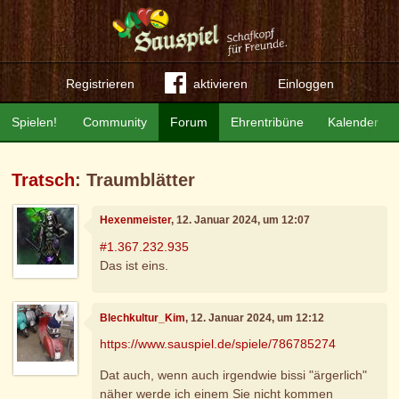
Registrieren
aktivieren
Einloggen
Spielen!
Community
Forum
Ehrentribüne
Kalender
Tratsch
: Traumblätter
Hexenmeister
, 12. Januar 2024, um 12:07
#1.367.232.935
Das ist eins.
Blechkultur_Kim
, 12. Januar 2024, um 12:12
https://www.sauspiel.de/spiele/786785274
Dat auch, wenn auch irgendwie bissi "ärgerlich"
näher werde ich einem Sie nicht kommen