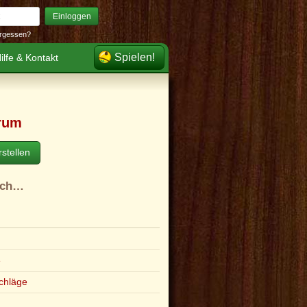
Einloggen
rgessen?
Spielen!
ilfe & Kontakt
rum
stellen
ach…
e
chläge