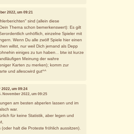
mber 2022, um 09:21
lerberichten" sind (allein diese
r Dein Thema schon bemerkenswert): Es gilt
erordentlich unhöflich, einzelne Spieler mit
gern. Wenn Du alle zwölf Spiele hier einen
en willst, nur weil Dich jemand als Depp
ohnehin einiges zu tun haben... btw ist kurze
landläufigen Meinung der wahre
eniger Karten zu merken); komm zur
rte und allescwird gut^^
r 2022, um 09:24
06. November 2022, um 09:25
igungen am besten abperlen lassen und im
alsch war.
rlich für keine Statistik, aber legen und
t,
oder halt die Proteste fröhlich aussitzen).