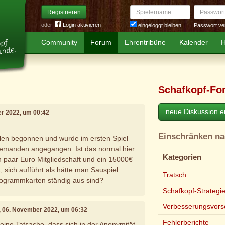
Spielername
Passwort
Registrieren
oder
Login aktivieren
Passwort ve
eingeloggt bleiben
Community
Forum
Ehrentribüne
Kalender
H
Schafkopf-Fo
neue Diskussion er
er 2022, um 00:42
Einschränken n
len begonnen und wurde im ersten Spiel
 jemanden angegangen. Ist das normal hier
Kategorien
 paar Euro Mitgliedschaft und ein 15000€
t, sich aufführt als hätte man Sauspiel
Tratsch
togrammkarten ständig aus sind?
Schafkopf-Strategi
Verbesserungsvors
, 06. November 2022, um 06:32
Fehlerberichte
eine Tatsache, dass sich in der Anonymität