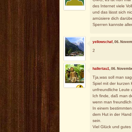
des Internet viele V
und das lässt sich n
amüsiere dich darüber
Sperren kannste all
yellowschaf
, 06. Nove
2
hallertau1
, 06. Novemb
Tja,was soll man sa
Spiel mit der kurzen
unfreundliche Leute 
Ich finde, daß man 
wenn man freundlich
In einem bestimmten
dem Hut in der Hand 
sein.
Viel Glück und gutes 