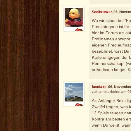
Soolbrunzer
, 06. Nove
Wo wir schon bei "Feh
Fredkategorie ist fü
hier im Forum als auß
Profilnamen anzupran
eigenen Fred aufmach
bezeichnet, wirst Du 
Karte entgegen der 
Rentnerschafkopf (w
orthodoxen langen Ka
faxefaxe
, 06. Novembe
zuletzt bearbeitet am 
Als Anfänger Beleid
Zweifel fragen, was f
12 Spiele taugen natü
Kontra am besten ers
wenn Du weißt, wann (