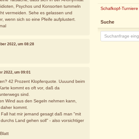
ollidioten, Psychos und Konsorten tummeln
Schafkopf-Turniere
icht vermeiden. Sehe es gelassen und
, wenn sich so eine Pfeife aufplustert.
Suche
emal
mber 2022, um 08:28
er 2022, um 09:01
gen? 42 Prozent Klopferquote. Uuuund beim
 Karte kommt es oft vor, daß da
unterwegs sind.
den Wind aus den Segeln nehmen kann,
 daher kommt.
 Fall hat mir jemand gesagt daß man "mit
durchs Land gehen soll" - also vorsichtiger
Blatt