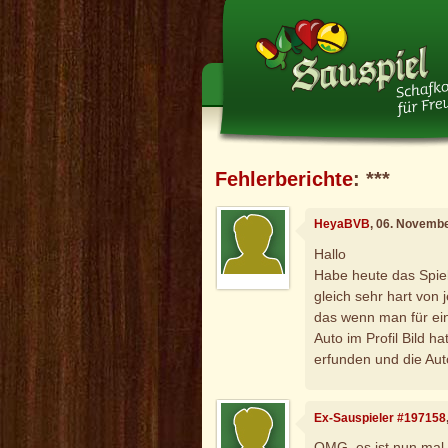
Fehlerberichte
: ***
HeyaBVB
, 06. Novemb
Hallo
Habe heute das Spie
gleich sehr hart von
das wenn man für ein
Auto im Profil Bild ha
erfunden und die Au
Ex-Sauspieler #197158
OMG, es ist nun mal 