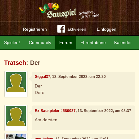
Registrieren
aktivieren
Einloggen
Spielen!
Community
Forum
Ehrentribüne
Kalender
Tratsch
: Der
Giggal37
, 12. September 2022, um 22:20
Der
Dere
Ex-Sauspieler #580037
, 13. September 2022, um 08:37
Am dersten
ups-belegt
, 13. September 2022, um 11:01