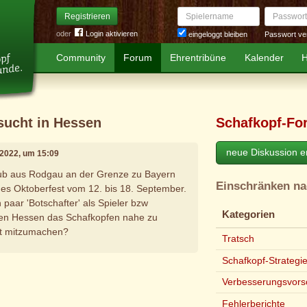
Spielername
Passwort
Registrieren
oder
Login aktivieren
Passwort ve
eingeloggt bleiben
Community
Forum
Ehrentribüne
Kalender
H
sucht in Hessen
Schafkopf-Fo
neue Diskussion er
 2022, um 15:09
club aus Rodgau an der Grenze zu Bayern
Einschränken n
es Oktoberfest vom 12. bis 18. September.
 paar 'Botschafter' als Spieler bzw
Kategorien
en Hessen das Schafkopfen nahe zu
st mitzumachen?
Tratsch
Schafkopf-Strategi
e
Verbesserungsvors
Fehlerberichte