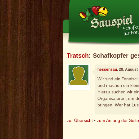
Tratsch
: Schafkopfer ge
hessensau
, 28. August
Wir sind ein Tennis
und machen ein klein
Hierzu suchen wir ein
Organisatoren, um d
bringen. Wer hat Lu
zur Übersicht
•
zum Anfang der Seit