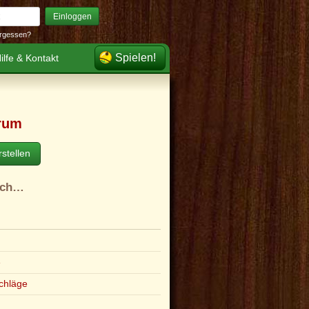
Einloggen
rgessen?
Spielen!
ilfe & Kontakt
rum
stellen
ach…
e
chläge